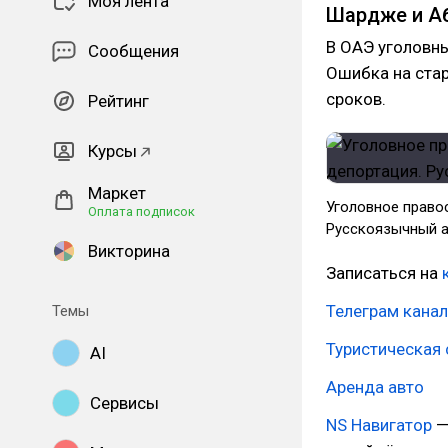
Моя лента
Шардже и А
В ОАЭ уголовны
Сообщения
Ошибка на стар
сроков.
Рейтинг
Курсы
Маркет
Уголовное правос
Оплата подписок
Русскоязычный а
Викторина
Записаться на
к
Телеграм канал
Темы
Туристическая 
AI
Аренда авто
Сервисы
NS Навигатор
—