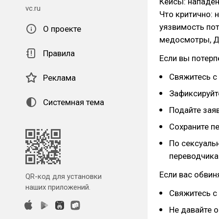
Кейсы: нападен
vc.ru
Что критично: н
уязвимость пот
О проекте
медосмотры, Д
Правила
Если вы потер
Свяжитесь с
Реклама
Зафиксируйте
Системная тема
Подайте зая
Сохраните пе
По сексуаль
переводчика
Если вас обви
QR-код для установки
наших приложений.
Свяжитесь с
Не давайте 