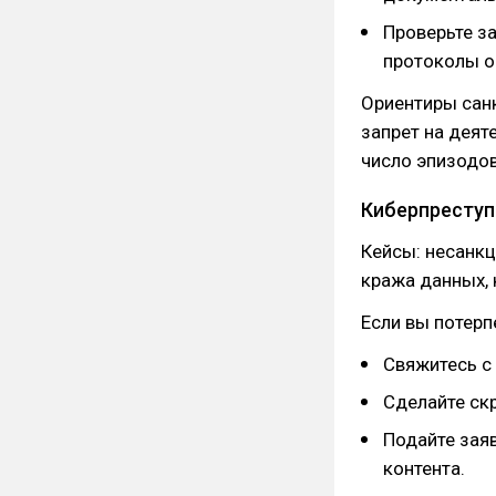
Проверьте з
протоколы о
Ориентиры сан
запрет на деят
число эпизодов
Киберпреступ
Кейсы: несанк
кража данных, 
Если вы потер
Свяжитесь с
Сделайте ск
Подайте зая
контента.