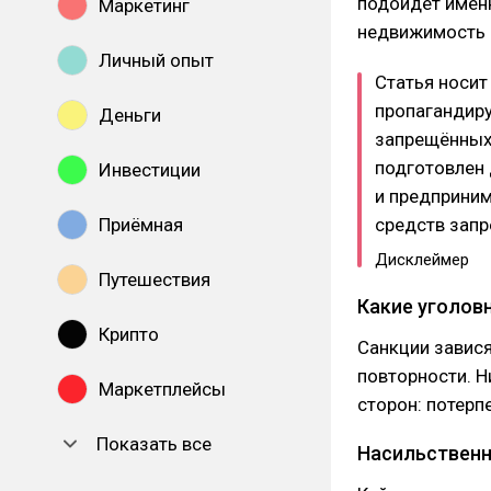
подойдёт именн
Маркетинг
недвижимость 
Личный опыт
Статья носит
пропагандиру
Деньги
запрещённых 
подготовлен
Инвестиции
и предприним
Приёмная
средств запр
Дисклеймер
Путешествия
Какие уголов
Крипто
Санкции завися
повторности. Н
Маркетплейсы
сторон: потерп
Показать все
Насильственн