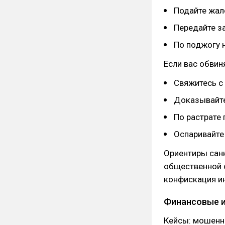
Подайте жал
Передайте з
По поджогу 
Если вас обви
Свяжитесь с
Доказывайте
По растрате 
Оспаривайте
Ориентиры сан
общественной 
конфискация и
Финансовые и
Кейсы: мошенни