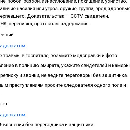
ие, побои, разбой, изнасилование, похищение, убийство.
аличие насилия или угроз, оружие, группа, вред здоровью
ерпевшего. Доказательства — CCTV, свидетели,
НК, переписка, протоколы задержания.
певший
адвокатом
.
 травмы в госпитале, возьмите медсправки и фото.
вление в полицию эмирата, укажите свидетелей и камеры
реписку и звонки, не ведите переговоры без защитника.
ным преступлениям просите следователя одного пола и
.
няют
адвокатом
.
объяснений без переводчика и защитника.