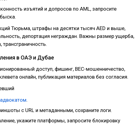
аконность изъятий и допросов по AML, запросите
быска.
кций Тюрьма, штрафы на десятки тысяч AED и выше,
ельность, депортация неграждан. Важны размер ущерба,
, трансграничность.
ления в ОАЭ и Дубае
ционированный доступ, фишинг, BEC-мошенничество,
клевета онлайн, публикация материалов без согласия.
певший
адвокатом
.
риншоты с URL и метаданными, сохраните логи.
вление, укажите платформы, запросите блокировку