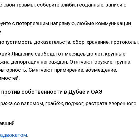
 свои травмы, соберите алиби, геоданные, записи с
руйте с потерпевшим напрямую, любые коммуникации
.
опустимость доказательств: сбор, хранение, протоколы.
кций Лишение свободы от месяцев до лет, крупные
на депортация неграждан. Отягчают оружие, группа,
овторность. Смягчают примирение, возмещение,
имостей.
 против собственности в Дубае и ОАЭ
кража со взломом, грабёж, поджог, растрата вверенного
певший
адвокатом
.