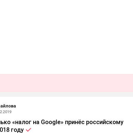
хайлова
02.2019
ько «налог на Google» принёс российскому
2018
году