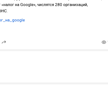
 «налог на Google», числятся 280 организаций,
ФНС.
ог_на_google