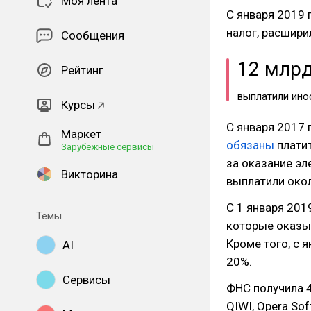
Моя лента
С января 2019 
налог, расшири
Сообщения
12 млрд
Рейтинг
выплатили инос
Курсы
С января 2017
Маркет
обязаны
платит
Зарубежные сервисы
за оказание эл
Викторина
выплатили окол
С 1 января 201
Темы
которые оказы
Кроме того, с 
AI
20%.
Сервисы
ФНС получила 4
QIWI, Opera Sof