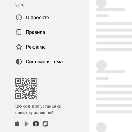
vc.ru
О проекте
Правила
Реклама
Системная тема
QR-код для установки
наших приложений.