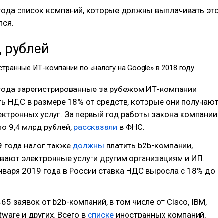
года список компаний, которые должны выплачивать эт
лся.
 рублей
транные ИТ-компании по «налогу на Google» в 2018 году
 года зарегистрированные за рубежом ИТ-компании
ь НДС в размере 18% от средств, которые они получаю
ектронных услуг. За первый год работы закона компании
о 9,4 млрд рублей,
рассказали
в ФНС.
9 года налог также
должны
платить b2b-компании,
вают электронные услуги другим организациям и ИП.
января 2019 года в России ставка НДС выросла с 18% до
65 заявок от b2b-компаний, в том числе от Cisco, IBM,
tware и других. Всего в
списке
иностранных компаний,