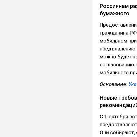
Россиянам ра
бумажного
Предоставлени
гражданина РФ,
мобильном при
предъявлению 
можно будет з
согласованию 
мобильного пр
Основание:
Ука
Новые требов
рекомендаци
С 1 октября вс
предоставляют
Они собирают, 