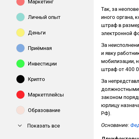
Маркетинг
Так, за неопов
Личный опыт
иного органа, 
штраф в размер
Деньги
электронной фо
За неисполнен
Приёмная
и явку работни
мобилизации, н
Инвестиции
штраф от 400 00
Крипто
За непредстав
должностными 
Маркетплейсы
законом порядк
юрлицу назнача
Образование
РФ).
Основание:
Фед
Показать все
Двухфакторна