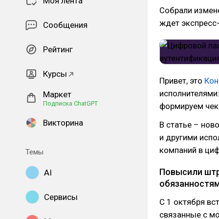
Моя лента
Собрали измене
ждет экспресс
Сообщения
Рейтинг
Курсы
Привет, это
Кон
исполнителями:
Маркет
Подписка ChatGPT
формируем чеки
Викторина
В статье – нов
и другими испо
компаний в циф
Темы
Повысили штр
AI
обязанностям
Сервисы
С 1 октября вс
связанные с м