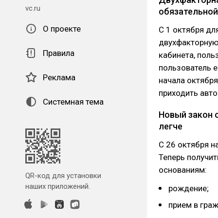
vc.ru
обязательной
О проекте
С 1 октября дл
двухфакторную
Правила
кабинета, поль
пользователь 
Реклама
начала октябр
приходить авто
Системная тема
Новый закон 
легче
С 26 октября н
Теперь получи
основаниям:
QR-код для установки
наших приложений.
рождение;
прием в гра