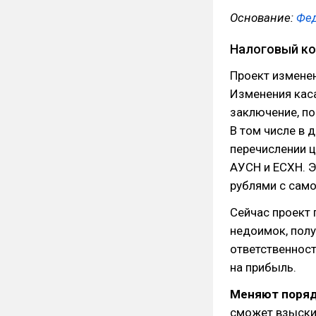
Основание:
Фед
Налоговый ко
Проект изменен
Изменения кас
заключение, по
В том числе в 
перечислении ц
АУСН и ЕСХН. Э
рублями с сам
Сейчас проект
недоимок, полу
ответственност
на прибыль.
Меняют поряд
сможет взыскив