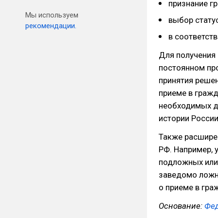
признание г
Мы используем
выбор стату
рекомендации.
в соответст
Для получения 
постоянном про
принятия решен
приеме в гражд
необходимых д
истории России
Также расширен
РФ. Например, 
подложных или
заведомо ложн
о приеме в гра
Основание:
Фед