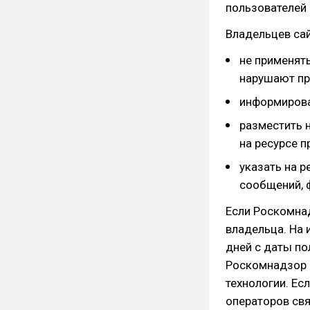
пользователей 
Владельцев сай
не применять
нарушают пр
информирова
разместить 
на ресурсе п
указать на 
сообщений, 
Если Роскомна
владельца. На 
дней с даты по
Роскомнадзор 
технологии. Ес
операторов свя