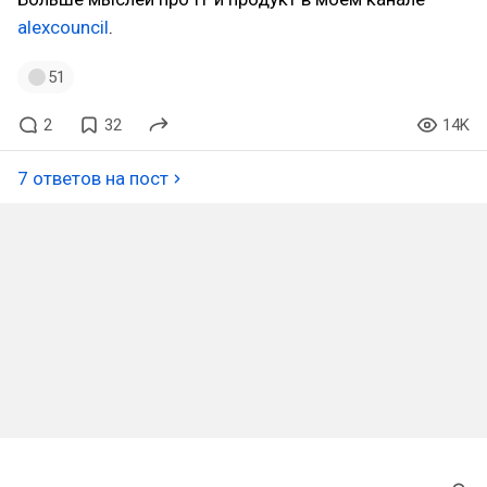
alexcouncil
.
51
2
32
14K
7 ответов на пост