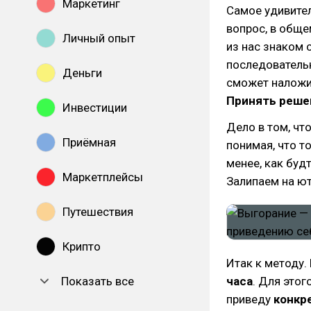
Маркетинг
Самое удивител
вопрос, в обще
Личный опыт
из нас знаком 
последовательн
Деньги
сможет наложит
Принять реше
Инвестиции
Дело в том, чт
Приёмная
понимая, что т
менее, как буд
Маркетплейсы
Залипаем на ют
Путешествия
Крипто
Итак к методу
Показать все
часа
. Для этог
приведу
конкр