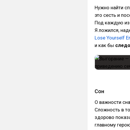
Нужно найти с
это сесть и по
Под каждую из 
Я ложился, над
Lose Yourself 
и как бы
следо
Сон
О важности сна
Сложность в то
здорово показа
главному герою