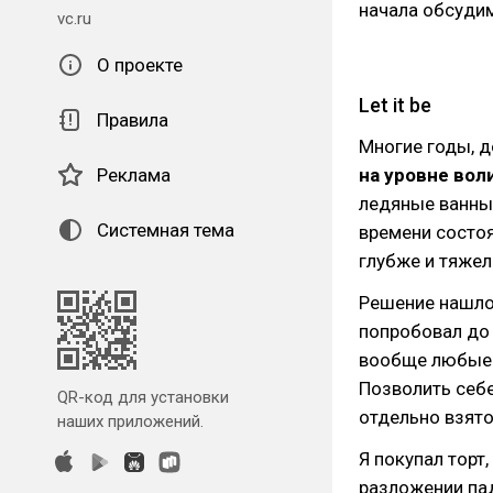
начала обсудим
vc.ru
О проекте
Let it be
Правила
Многие годы, д
на уровне вол
Реклама
ледяные ванны.
Системная тема
времени состоя
глубже и тяже
Решение нашлос
попробовал до 
вообще любые 
Позволить себе
QR-код для установки
отдельно взято
наших приложений.
Я покупал торт
разложении пад