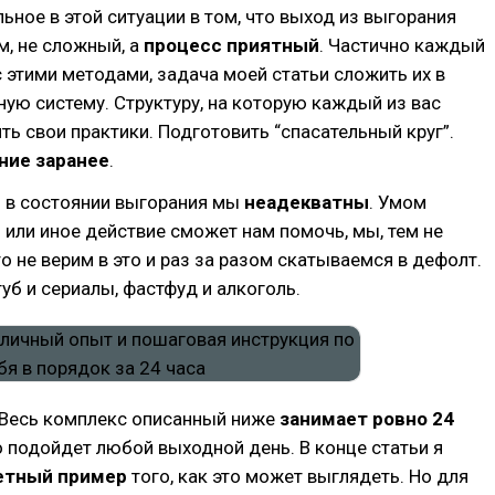
ьное в этой ситуации в том, что выход из выгорания
м, не сложный, а
процесс приятный
. Частично каждый
с этими методами, задача моей статьи сложить их в
ую систему. Структуру, на которую каждый из вас
ь свои практики. Подготовить “спасательный круг”.
ние заранее
.
о в состоянии выгорания мы
неадекватны
. Умом
о или иное действие сможет нам помочь, мы, тем не
то не верим в это и раз за разом скатываемся в дефолт.
уб и сериалы, фастфуд и алкоголь.
. Весь комплекс описанный ниже
занимает ровно 24
о подойдет любой выходной день. В конце статьи я
етный пример
того, как это может выглядеть. Но для