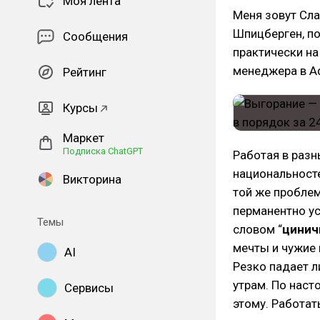
Моя лента
Меня зовут Сла
Шпицберген, по
Сообщения
практически на
менеджера в А
Рейтинг
Курсы
Маркет
Подписка ChatGPT
Работая в разн
национальносте
Викторина
той же пробле
перманентно ус
Темы
словом “
цинич
мечты и чужие
AI
Резко падает л
утрам. По наст
Сервисы
этому. Работат