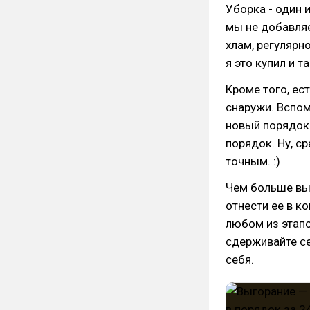
Уборка - один 
мы не добавля
хлам, регулярн
я это купил и та
Кроме того, ес
снаружи. Вспом
новый порядок
порядок. Ну, с
точным. :)
Чем больше вы 
отнести ее в к
любом из этапо
сдерживайте се
себя.