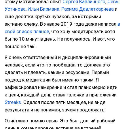
этому мотивировал опыт
Сергея Капличного
,
Севы
Устинова
,
Ильи Бирмана
,
Рахима Давлеткариева
и
ещё десятка крутых чуваков, за которыми
активно слежу. В январе 2019 года даже написал
в
свой список планов
, что хочу медитировать хотя
бы по 10 минут в день. Не получилось. И вот, что
пошло не так.
Я очень ответственный и дисциплинированный
человек, если что-то пообещал, то должен это
сделать и плевать, какими ресурсами. Первый
подход к медитации был именно таким. Я
зафиксировал намерение и стал планомерно идти
к цели, каждый день ставя галочки в приложении
Streaks
. Сдался после пяти месяцев, не видя
результата и не понимая, зачем продолжать.
Отчётливо помню срыв. Это был долгий рабочий
день в командировке, встреча за встречей,