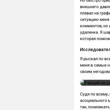
Но быстро приш
внешнего давле
плевал на граф
ситуацию меня 
комментов, но 
удаленка. Я ша
которая помож
Исследовател
Я рыскал по в
меня в самые н
своим негодов
Судя по всему,
асоциального м
так, похихикат