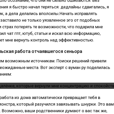
ло осознание, что они не сильно ошибаются. Без
ния я быстро начал теряться: дедлайны сдвигались, я
ик, а дела делались вполсилы.Начать исправлять
заставило не только уязвленное эго от подобных
и страх потерять те возможности, что подарила мне
рил чат гпт, ютуб, статьи и искал всю информацию,
ет мне вернуть контроль над эффективностью.
ьская работа отчаявшегося сеньора
сем возможным источникам. Поиски решений привели
еожиданные места. Вот эксперт с вуман ру поделилась
анием:
 работа из дома автоматически превращает тебя в
онстра, который разучился завязывать шнурки. Это вам
ь. Возможно, ваши родственники думают о вас так же,