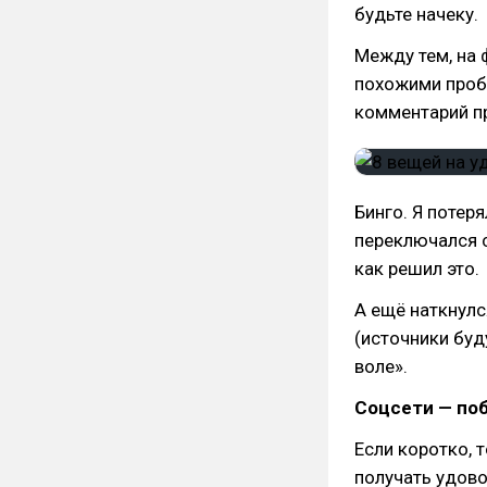
будьте начеку.
Между тем, на 
похожими проб
комментарий 
Бинго. Я потеря
переключался с
как решил это.
А ещё наткнулс
(источники буду
воле».
Соцсети — поб
Если коротко, 
получать удово