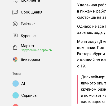
Моя лента
Удалённая рабо
в пижаме, рабо
Сообщения
смотришь на з
Рейтинг
Однако не всё 
заранее, ведь 
Курсы
Меня зовут Дми
Маркет
компании. Полт
Зарубежные сервисы
Екатеринбург и
Викторина
с кошкой по кл
с 19.
Темы
Дисклеймер: 
личного опыт
AI
крупном бизн
Сервисы
и помогает и
настоящее сп