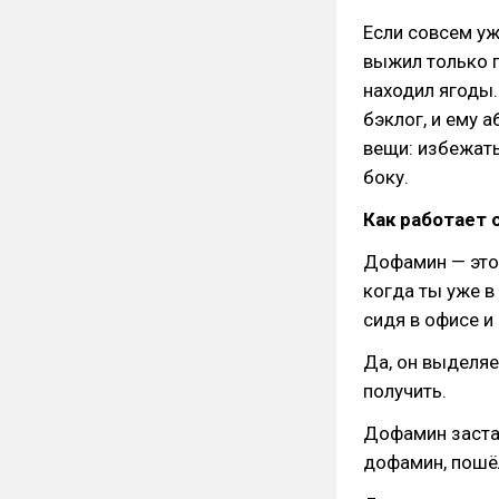
Если совсем уж
выжил только п
находил ягоды.
бэклог, и ему 
вещи: избежать
боку.
Как работает 
Дофамин — это 
когда ты уже в
сидя в офисе и
Да, он выделяе
получить.
Дофамин застав
дофамин, пошё