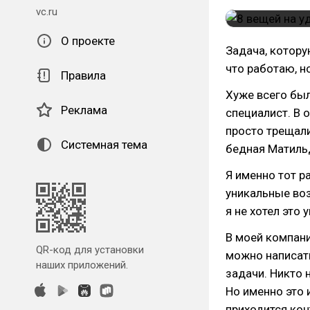
vc.ru
О проекте
Задача, котору
что работаю, н
Правила
Хуже всего был
Реклама
специалист. В 
просто трещал
Системная тема
бедная Матильд
Я именно тот р
уникальные воз
я не хотел это 
В моей компани
QR-код для установки
можно написать
наших приложений.
задачи. Никто 
Но именно это 
приходится кон