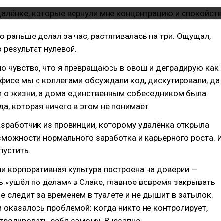
ю раньше делал за час, растягивалась на три. Ощущал,
о результат нулевой.
о чувство, что я превращаюсь в овощ и деградирую как
офисе мы с коллегами обсуждали код, дискутировали, да
и о жизни, а дома единственным собеседником была
а, которая ничего в этом не понимает.
азработчик из провинции, которому удалёнка открыла
можности нормального заработка и карьерного роста. 
упустить.
и корпоративная культура построена на доверии —
 «ушёл по делам» в Слаке, главное вовремя закрывать
не следит за временем в туалете и не дышит в затылок.
и оказалось проблемой: когда никто не контролирует,
тролировать себя самому. Внезапно.