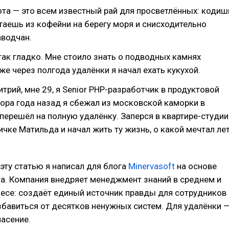
та — это всем известный рай для просветлённых: кодиш
таешь из кофейни на берегу моря и снисходительно
аводчан.
так гладко. Мне стоило знать о подводных камнях
уже через полгода удалёнки я начал ехать кукухой.
трий, мне 29, я Senior PHP-разработчик в продуктовой
ора года назад я сбежал из московской каморки в
 перешёл на полную удалёнку. Заперся в квартире-студии
ичке Матильда и начал жить ту жизнь, о какой мечтал ле
эту статью я написал для блога
Minervasoft
на основе
а. Компания внедряет менеджмент знаний в среднем и
есе: создаёт единый источник правды для сотрудников
збавиться от десятков ненужных систем. Для удалёнки 
асение.