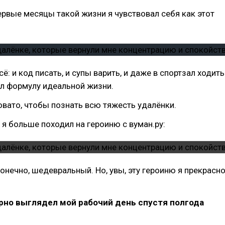
ервые месяцы такой жизни я чувствовал себя как этот
ё: и код писать, и супы варить, и даже в спортзал ходить
л формулу идеальной жизни.
вато, чтобы познать всю тяжесть удалёнки.
 я больше походил на героиню с вуман.ру:
онечно, шедевральный. Но, увы, эту героиню я прекрасн
рно выглядел мой рабочий день спустя полгода