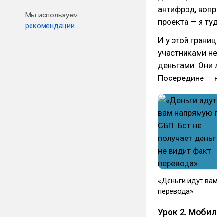
антифрод, вопр
Мы используем
проекта — я ту
рекомендации.
И у этой грани
участниками не
деньгами. Они 
Посередине — н
«Деньги идут вам
перевода»
Урок 2. Моби