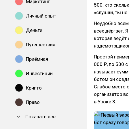
Маркетинг
500, кто сколь
«слушай, ты не
Личный опыт
Неудобно всем.
Деньги
всех дёргает. Я
которая ведёт 
Путешествия
надсмотрщико
Простой пример
Приёмная
000 ₽, по 500 
называет сумму
Инвестиции
ботом он созда
Слабое место с
Крипто
организатор вс
в Уроке 3.
Право
Показать все