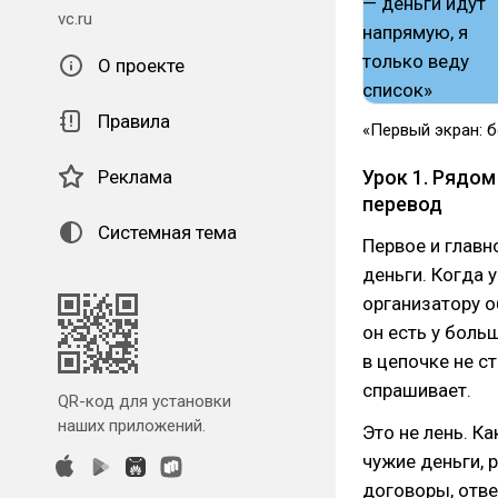
vc.ru
О проекте
Правила
«Первый экран: б
Реклама
Урок 1. Рядом
перевод
Системная тема
Первое и главн
деньги. Когда 
организатору 
он есть у боль
в цепочке не ст
спрашивает.
QR-код для установки
наших приложений.
Это не лень. К
чужие деньги, 
договоры, отве