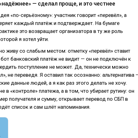
 «надёжнее» — сделал проще, и это честнее
дея «по-серьёзному»: участник говорит «перевёл», а
еряет каждый платёж и подтверждает. На бумаге
рактике это возвращает организатора в ту же роль
которой я хотел уйти.
но живу со слабым местом: отметку «перевёл» ставит
а бот банковский платёж не видит — он не подключён к
ердить поступление не может. Да, технически можно
л», не переведя. Я оставил так осознанно: альтернатива 
кие данные людей, а я как раз этого делать не хочу.
е в «контроле» платежа, а в том, что убирает рутину: он
ер получателя и сумму, открывает перевод по СБП в
едёт список и сам шлёт напоминания.