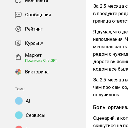
Моя лента
За 2,5 месяца 
в продукте ряд
Сообщения
граница ответс
Рейтинг
Я думал, что д
напоминания. Ч
Курсы
меньшая часть
рядом с чужими
Маркет
Подписка ChatGPT
дороге выяснил
кодом всё было
Викторина
За 2,5 месяца 
чем про сам ко
Темы
получилось.
AI
Боль: органи
Сервисы
Сценарий, в ко
скинуться на по