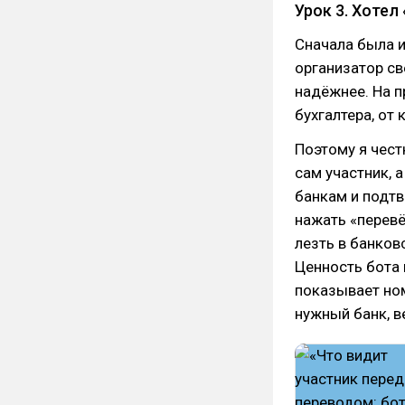
Урок 3. Хотел
Сначала была и
организатор св
надёжнее. На п
бухгалтера, от 
Поэтому я чест
сам участник, 
банкам и подтв
нажать «перевё
лезть в банковс
Ценность бота н
показывает ном
нужный банк, в