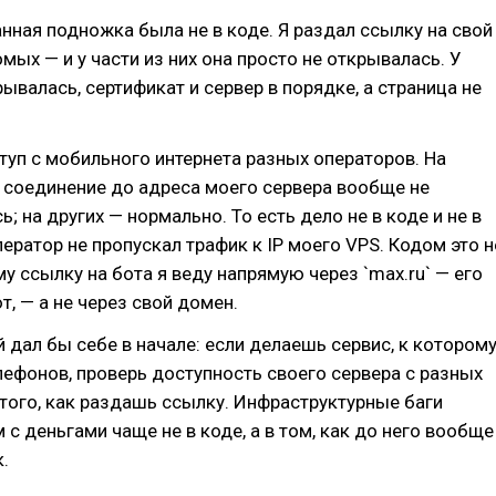
ная подножка была не в коде. Я раздал ссылку на свой
омых — и у части из них она просто не открывалась. У
ывалась, сертификат и сервер в порядке, а страница не
туп с мобильного интернета разных операторов. На
 соединение до адреса моего сервера вообще не
; на других — нормально. То есть дело не в коде и не в
ператор не пропускал трафик к IP моего VPS. Кодом это н
му ссылку на бота я веду напрямую через `max.ru` — его
т, — а не через свой домен.
 дал бы себе в начале: если делаешь сервис, к котором
лефонов, проверь доступность своего сервера с разных
того, как раздашь ссылку. Инфраструктурные баги
 с деньгами чаще не в коде, а в том, как до него вообще
.