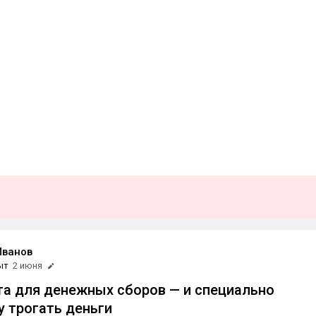
Иванов
ыт
2 июня
та для денежных сборов — и специально
у трогать деньги