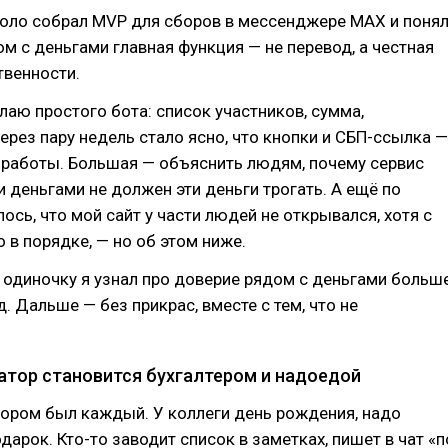
соло собрал MVP для сборов в мессенджере MAX и понял
ом с деньгами главная функция — не перевод, а честная
твенности.
елаю простого бота: список участников, сумма,
ерез пару недель стало ясно, что кнопки и СБП-ссылка —
 работы. Большая — объяснить людям, почему сервис
 деньгами не должен эти деньги трогать. А ещё по
ось, что мой сайт у части людей не открывался, хотя с
 в порядке, — но об этом ниже.
в одиночку я узнал про доверие рядом с деньгами больше
д. Дальше — без прикрас, вместе с тем, что не
затор становится бухгалтером и надоедой
тором был каждый. У коллеги день рождения, надо
дарок. Кто-то заводит список в заметках, пишет в чат «п