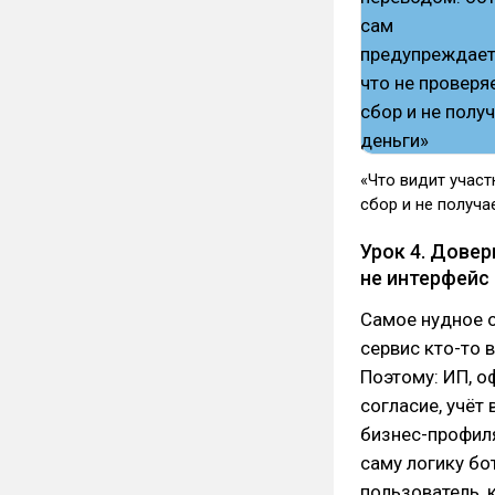
«Что видит участ
сбор и не получа
Урок 4. Дове
не интерфейс
Самое нудное 
сервис кто-то 
Поэтому: ИП, о
согласие, учёт
бизнес-профиля
саму логику бот
пользователь, 