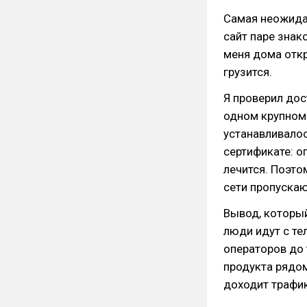
Самая неожидан
сайт паре знак
меня дома откр
грузится.
Я проверил дос
одном крупном
устанавливалось
сертификате: о
лечится. Поэто
сети пропускаю
Вывод, который
люди идут с те
операторов до 
продукта рядом
доходит трафик