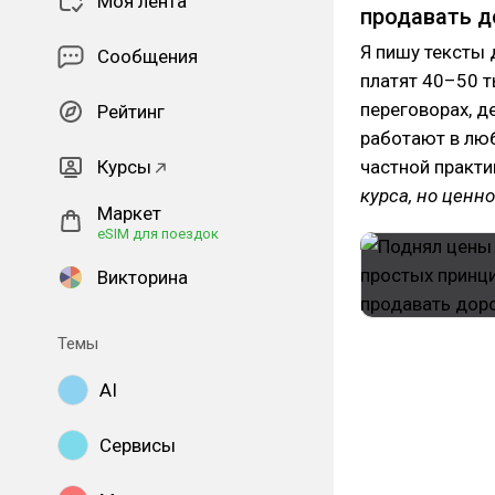
Моя лента
продавать д
Я пишу тексты 
Сообщения
платят 40–50 т
переговорах, д
Рейтинг
работают в лю
Курсы
частной практи
курса, но ценно
Маркет
eSIM для поездок
Викторина
Темы
AI
Сервисы