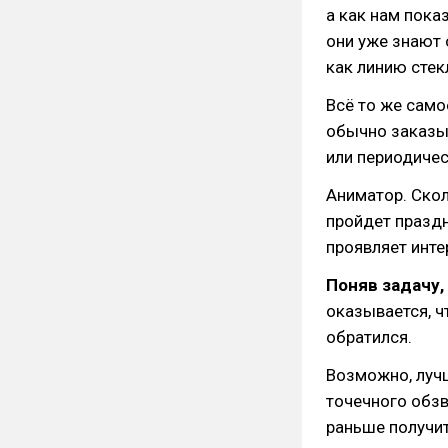
а как нам пока
они уже знают 
как линию стек
Всё то же само
обычно заказыв
или периодиче
Аниматор. Скол
пройдет праздн
проявляет инте
Поняв задачу
оказывается, ч
обратился.
Возможно, лучш
точечного обзв
раньше получи