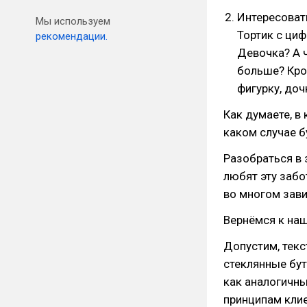
Интересоват
Мы используем
Тортик с циф
рекомендации.
Девочка? А 
больше? Кро
фигурку, до
Как думаете, в
каком случае б
Разобраться в 
любят эту забо
во многом зави
Вернёмся к на
Допустим, тек
стеклянные бут
как аналогичн
принципам кли