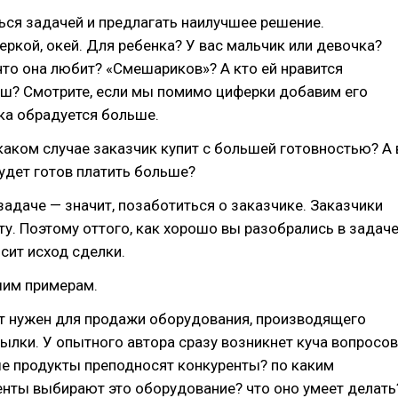
ься задачей и предлагать наилучшее решение.
еркой, окей. Для ребенка? У вас мальчик или девочка?
что она любит? «Смешариков»? А кто ей нравится
ш? Смотрите, если мы помимо циферки добавим его
чка обрадуется больше.
 каком случае заказчик купит с большей готовностью? А 
удет готов платить больше?
задаче — значит, позаботиться о заказчике. Заказчики
ту. Поэтому оттого, как хорошо вы разобрались в задаче
сит исход сделки.
шим примерам.
ст нужен для продажи оборудования, производящего
ылки. У опытного автора сразу возникнет куча вопросов
ые продукты преподносят конкуренты? по каким
енты выбирают это оборудование? что оно умеет делать