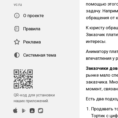
помощью этого
vc.ru
задачу. Наприм
О проекте
обращения от к
К юристу обра
Правила
Заказчик плати
интересы.
Реклама
Аниматору плат
Системная тема
впечатления у 
Заказчики дов
рынке мало спе
заказчика. Мно
момент, связан
QR-код для установки
Есть два подхо
наших приложений.
Продавать то
Тортик с циф