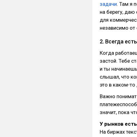
задачи
. Там я
на берегу, даю
для коммерческ
независимо от
2. Всегда ест
Когда работае
застой. Тебе с
и ты начинаешь
слышал, что ко
это в каком-то
Важно понимать
платежеспособн
значит, пока чт
У рынков есть
На биржах текс