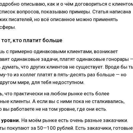
 подробно описываю, как и о чём договориться с клиенто
 список вопросов, показываю примеры. Статья написана
их писателей, но всё описанное можно применять
 сферы.
ь тот, кто платит больше
шь с примерно одинаковыми клиентами, возникает
тавят одинаковые задачи, платят одинаковые гонорары 
 думать, что других клиентов не существует. Вроде бы т
му-то из коллег платят в пять-десять раз больше — но
 другом мире, для тебя недоступном.
, что практически на любом рынке есть более
ые клиенты. А если вы с ними пока не сталкивались,
о вы работаете не на том уровне, где они есть.
 уровни.
На моём рынке есть очень разные заказчики.
ты покупают за 50—100 рублей. Есть заказчики, готовые