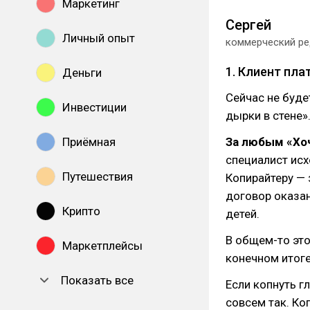
Маркетинг
Сергей
Личный опыт
коммерческий ре
1. Клиент пла
Деньги
Сейчас не буде
Инвестиции
дырки в стене»
Приёмная
За любым «Хоч
специалист исхо
Путешествия
Копирайтеру — 
договор оказан
Крипто
детей.
В общем-то это
Маркетплейсы
конечном итоге
Показать все
Если копнуть г
совсем так. Ко