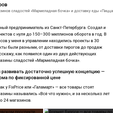
ров
азинов сладостей «Мармеладная бочка» и доставку еды «Пицца
йный предприниматель из Санкт-Петербурга. Создал и
оектов с нуля до 150–300 миллионов оборота в год. В
сов у меня в управлении находились проекты в 30
кты были разными, от доставки пирогов до продаж
сскажу, как появился один из двух действующих
газины сладостей «Мармеладная бочка».
ал развивать достаточно успешную концепцию —
ома по фиксированной цене
к у FixPrice или «Галамарт» — все товары стоят
азины назывались «Всё что нужно», и за несколько лет
о 24 магазинов.