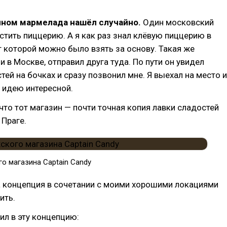
ином мармелада нашёл случайно.
Один московский
устить пиццерию. А я как раз знал клёвую пиццерию в
т которой можно было взять за основу. Такая же
и в Москве, отправил друга туда. По пути он увидел
тей на бочках и сразу позвонил мне. Я выехал на место и
 идею интересной.
 что тот магазин — почти точная копия лавки сладостей
 Праге.
о магазина Captain Candy
та концепция в сочетании с моими хорошими локациями
ить.
ил в эту концепцию: