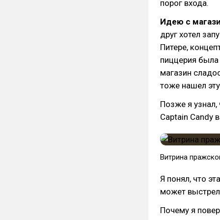
порог входа.
Идею с магаз
друг хотел зап
Питере, концеп
пиццерия была 
магазин сладос
тоже нашел эту
Позже я узнал,
Captain Candy в
Витрина пражског
Я понял, что э
может выстрел
Почему я повер