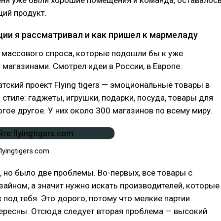
еня уже были хорошие помещения и команда, оставалос
ий продукт.
ции я рассматривал и как пришел к мармеладу
 массового спроса, которые подошли бы к уже
агазинами. Смотрел идеи в России, в Европе.
атский проект Flying tigers — эмоциональные товары в
стиле: гаджеты, игрушки, подарки, посуда, товары для
гое другое. У них около 300 магазинов по всему миру.
lyingtigers.com
, но было две проблемы. Во-первых, все товары с
айном, а значит нужно искать производителей, которые
х под тебя. Это дорого, потому что мелкие партии
тересны. Отсюда следует вторая проблема — высокий