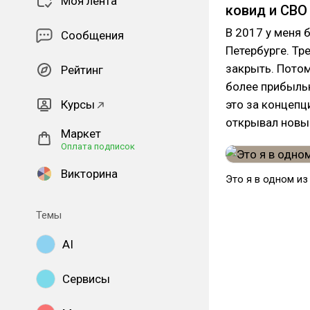
Моя лента
ковид и СВО
В 2017 у меня 
Сообщения
Петербурге. Тр
закрыть. Пото
Рейтинг
более прибыльн
Курсы
это за концепц
открывал новы
Маркет
Оплата подписок
Викторина
Это я в одном и
Темы
AI
Сервисы