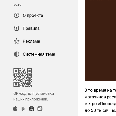
vc.ru
О проекте
Правила
Реклама
Системная тема
В то время на 
QR-код для установки
магазинов расп
наших приложений.
метро «Площадь
до 50 тысяч че