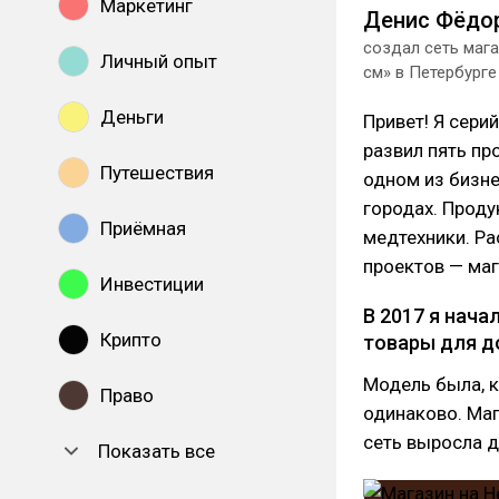
Маркетинг
Денис Фёдо
создал сеть маг
Личный опыт
см» в Петербурге
Деньги
Привет! Я сери
развил пять пр
Путешествия
одном из бизне
городах. Проду
Приёмная
медтехники. Ра
проектов — ма
Инвестиции
В 2017 я нач
Крипто
товары для д
Модель была, ка
Право
одинаково. Маг
сеть выросла д
Показать все