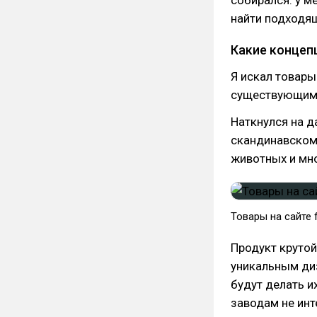
собирался: у м
найти подходящ
Какие концеп
Я искал товары
существующим м
Наткнулся на д
скандинавском 
животных и мно
Товары на сайте f
Продукт крутой
уникальным диз
будут делать и
заводам не ин