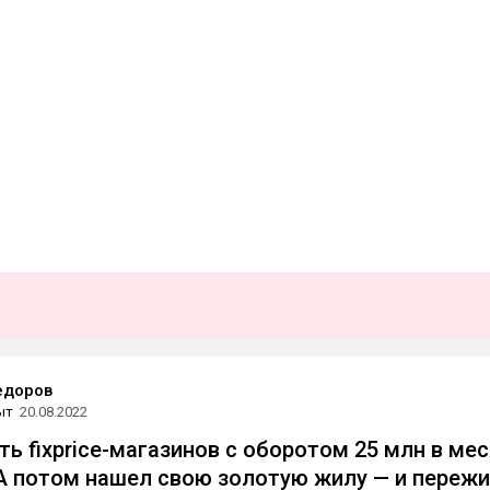
едоров
ыт
20.08.2022
ть fixprice-магазинов с оборотом 25 млн в ме
 А потом нашел свою золотую жилу — и переж