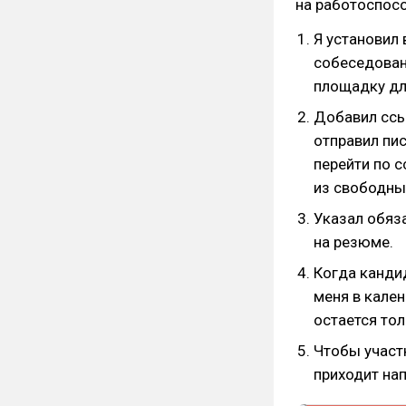
на работоспосо
Я установил 
собеседовани
площадку дл
Добавил ссыл
отправил пи
перейти по 
из свободны
Указал обяз
на резюме.
Когда кандид
меня в кале
остается то
Чтобы участн
приходит на