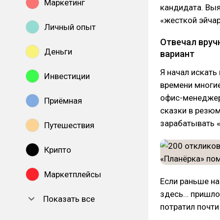
Маркетинг
кандидата. Выя
«жесткой эйча
Личный опыт
Отвечал вручн
Деньги
вариант
Я начал искать
Инвестиции
времени многие
офис-менеджер
Приёмная
сказки в резюм
зарабатывать «
Путешествия
Крипто
Маркетплейсы
Если раньше на
здесь… пришло 
Показать все
потратил почти