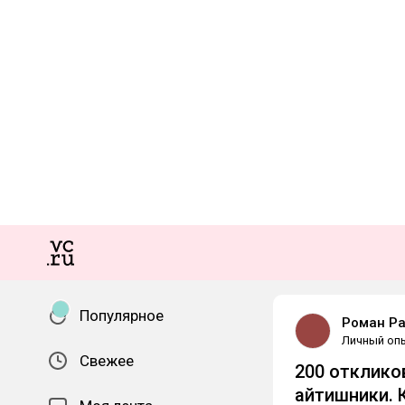
Популярное
Роман Р
Личный оп
Свежее
200 откликов
айтишники. 