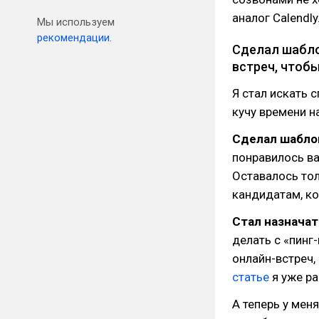
аналог Calendly
Мы используем
рекомендации.
Сделал шабло
встреч, чтобы
Я стал искать 
кучу времени н
Сделал шаблон
понравилось ва
Оставалось тол
кандидатам, к
Стал назначат
делать с «пинг
онлайн-встреч,
статье
я уже ра
А теперь у мен