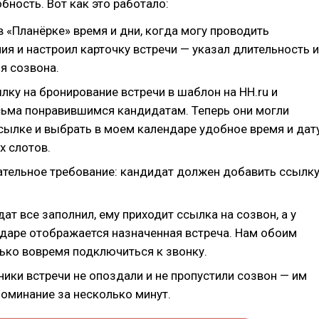
бность. Вот как это работало:
в «Планёрке» время и дни, когда могу проводить
я и настроил карточку встречи — указал длительность и
я созвона.
ку на бронирование встречи в шаблон на HH.ru и
сьма понравившимся кандидатам. Теперь они могли
ссылке и выбрать в моем календаре удобное время и дат
х слотов.
ательное требование: кандидат должен добавить ссылк
ат все заполнил, ему приходит ссылка на созвон, а у
ндаре отображается назначенная встреча. Нам обоим
лько вовремя подключиться к звонку.
ики встречи не опоздали и не пропустили созвон — им
поминание за несколько минут.