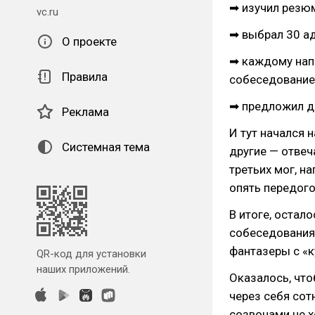
➡ изучил резю
vc.ru
➡ выбрал 30 а
О проекте
➡ каждому напи
Правила
собеседовани
➡ предложил да
Реклама
И тут начался 
Системная тема
другие — отвеч
третьих мог, н
опять передого
В итоге, остал
собеседования.
фантазеры с «к
QR-код для установки
наших приложений.
Оказалось, что
через себя сот
созвонами не х