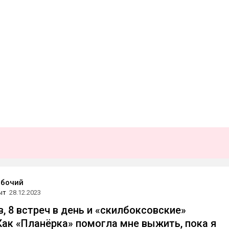
абочий
ыт
28.12.2023
, 8 встреч в день и «скилбоксовские»
Как «Планёрка» помогла мне выжить, пока я