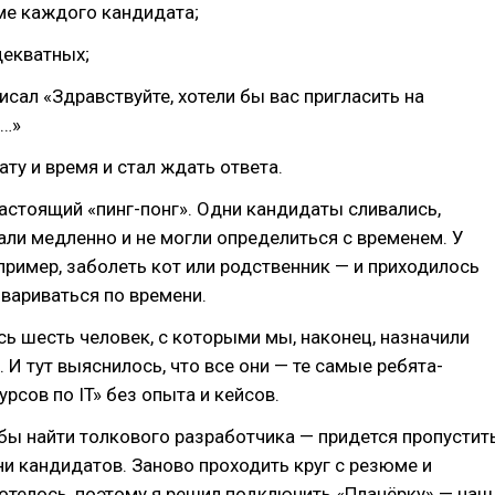
ме каждого кандидата;
декватных;
сал «Здравствуйте, хотели бы вас пригласить на
е…»
ту и время и стал ждать ответа.
настоящий «пинг-понг». Одни кандидаты сливались,
али медленно и не могли определиться с временем. У
апример, заболеть кот или родственник — и приходилось
вариваться по времени.
ось шесть человек, с которыми мы, наконец, назначили
 И тут выяснилось, что все они — те самые ребята-
урсов по IT» без опыта и кейсов.
бы найти толкового разработчика — придется пропустит
ни кандидатов. Заново проходить круг с резюме и
отелось, поэтому я решил подключить «Планёрку» — наш