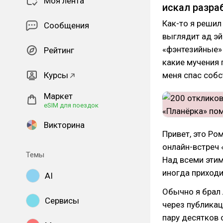
Моя лента
искал разра
Как-то я решил
Сообщения
выглядит ад эй
«фэнтезийные» 
Рейтинг
какие мучения 
Курсы
меня спас собс
Маркет
eSIM для поездок
Викторина
Привет, это Ро
онлайн-встреч 
Темы
Над всеми эти
иногда приходи
AI
Обычно я брал 
Сервисы
через публикац
пару десятков 