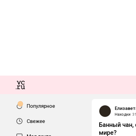
Популярное
Елизавет
Находки
3
Свежее
Банный чан, 
мире?