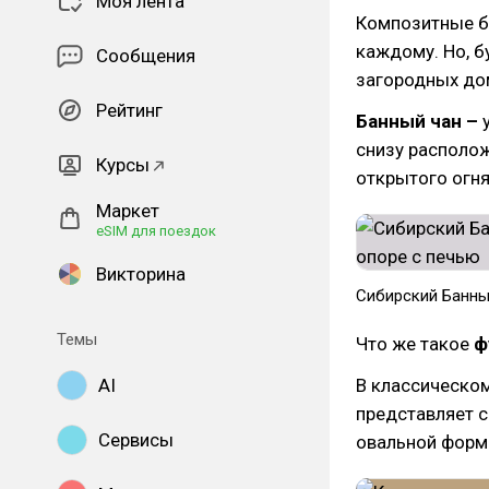
Моя лента
Композитные ба
каждому. Но, б
Сообщения
загородных дом
Рейтинг
Банный чан –
у
снизу располож
Курсы
открытого огня
Маркет
eSIM для поездок
Викторина
Сибирский Банны
Темы
Что же такое
ф
AI
В классическом
представляет с
Сервисы
овальной форм