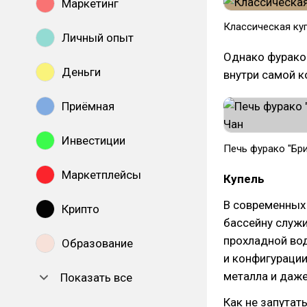
Маркетинг
Классическая ку
Личный опыт
Однако фурако 
Деньги
внутри самой к
Приёмная
Инвестиции
Печь фурако "Бр
Маркетплейсы
Купель
В современных 
Крипто
бассейну служи
прохладной вод
Образование
и конфигурации
металла и даже
Показать все
Как не запутат