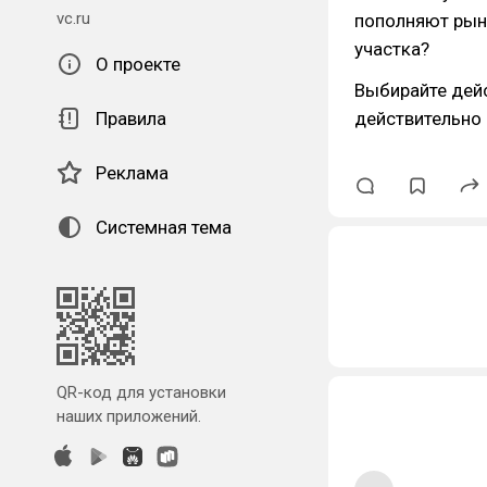
vc.ru
пополняют рыно
участка?
О проекте
Выбирайте дейс
Правила
действительно
Реклама
Системная тема
QR-код для установки
наших приложений.