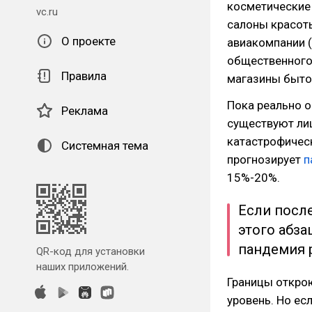
косметические 
vc.ru
салоны красот
О проекте
авиакомпании (
общественного 
Правила
магазины бытов
Пока реально 
Реклама
существуют лиш
катастрофическ
Системная тема
прогнозирует
п
15%-20%.
Если после
этого абза
пандемия р
QR-код для установки
наших приложений.
Границы открою
уровень. Но есл