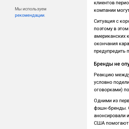
клиентов перио
Мы используем
компании могут
рекомендации.
Ситуация с кор
поэтому в этом
американских 
окончания кара
предупредить п
Бренды не оп
Реакцию между
условно подели
оговорками) по
Одними из перв
фэшн-бренды. Gu
анонсировали 
США помогают Mc