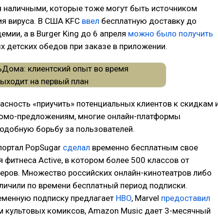
я наличными, которые тоже могут быть источником
ия вируса. В США KFC
ввел
бесплатную доставку до
емии, а в Burger King до 6 апреля
можно было получить
х детских обедов при заказе в приложении.
асность «приучить» потенциальных клиентов к скидкам 
омо-предложениям, многие онлайн-платформы
одобную борьбу за пользователей.
портал PopSugar
сделал
временно бесплатным свое
 фитнеса Active, в котором более 500 классов от
еров. Множество российских онлайн-кинотеатров либо
еличили по времени бесплатный период подписки.
еменную подписку предлагает
HBO
, Marvel
предоставил
м культовых комиксов, Amazon Music дает 3-месячный