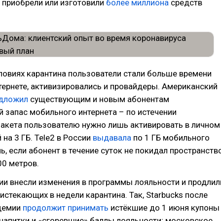
 приобрели или изготовили
более миллиона
средств
ловиях карантина пользователи стали больше времени
тернете, активизировались и провайдеры. Американский
дложил
существующим и новым абонентам
 запас мобильного интернета – по истечении
акета пользователю нужно лишь активировать в личном
 на 3 ГБ. Tele2 в России
выдавала
по 1 ГБ мобильного
нь, если абонент в течение суток не покидал пространств
00 метров.
ии внесли изменения в программы лояльности и продлил
 истекающих в недели карантина. Так, Starbucks после
демии
продолжит принимать
истёкшие до 1 июня купоны
напитки и «сгоревшие» баллы лояльности; московское