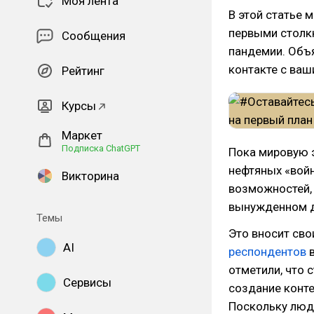
Моя лента
В этой статье 
первыми столк
Сообщения
пандемии. Объя
контакте с ваш
Рейтинг
Курсы
Маркет
Подписка ChatGPT
Пока мировую 
нефтяных «войн
Викторина
возможностей,
вынужденном д
Темы
Это вносит сво
AI
респондентов
в
отметили, что 
Сервисы
создание конте
Поскольку люди