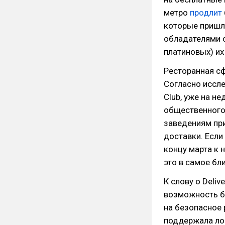
метро
продлит
которые пришл
обладателями с
платиновых) их
Ресторанная сф
Согласно иссле
Club, уже на н
общественного
заведениям пр
доставки. Если
концу марта к 
это в самое бл
К слову о Deliv
возможность бе
на безопасное 
поддержала ло