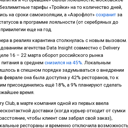
безлимитные тарифы «Тройки» на то количество дней,
ись на сроки самоизоляции, а «Аэрофлот»
сохранит
за
татусов в программе лояльности (от серебряных до
 привилегии еще на год.
ера в реалиях карантина столкнулась с новым вызовом.
дованиям агентства Data Insight совместно с Delivery
еделе 16 – 22 марта оборот российского рынка
 питания в среднем
снизился на 45%
. Локальным
ишлось в спешном порядке задумываться о внедрении
 в феврале она была доступна у 42% ресторанов, то к
ним присоединились ещё 18%, а 9% планируют сделать
ижайшее время.
ery Club, в марте компания одной из первых ввела
сконтактной доставки (когда курьер отходит от сумки
расстояние, чтобы клиент сам забрал свой заказ),
кальные рестораны и временно отключила возможност