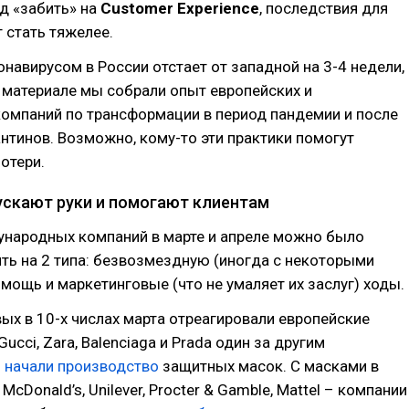
д «забить» на
Customer Experience
, последствия для
 стать тяжелее.
онавирусом в России отстает от западной на 3-4 недели,
 материале мы собрали опыт европейских и
компаний по трансформации в период пандемии и после
нтинов. Возможно, кому-то эти практики помогут
отери.
ускают руки и помогают клиентам
народных компаний в марте и апреле можно было
ть на 2 типа: безвозмездную (иногда с некоторыми
мощь и маркетинговые (что не умаляет их заслуг) ходы.
ых в 10-х числах марта отреагировали европейские
cci, Zara, Balenciaga и Prada один за другим
и
начали производство
защитных масок. С масками в
Donald’s, Unilever, Procter & Gamble, Mattel – компании