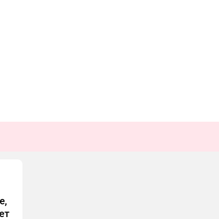
е,
ет