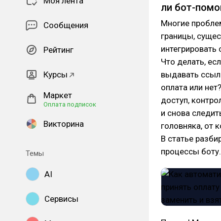
Моя лента
ли бот-помо
Многие пробле
Сообщения
границы, сущес
интегрировать 
Рейтинг
Что делать, ес
Курсы
выдавать ссыл
оплата или нет
Маркет
доступ, контро
Оплата подписок
и снова следит
Викторина
головняка, от 
В статье разби
процессы боту.
Темы
AI
Сервисы