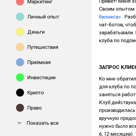
Привет! Меня з
Маркетинг
Своим опытом 
Личный опыт
бизнеса»
. Раз
чат-ботов, что
Деньги
зарабатывали. 
клуба по подпи
Путешествия
Приёмная
ЗАПРОС КЛИЕ
Инвестиции
Ко мне обратил
для клуба по п
Крипто
заняться работ
Клуб действующ
Право
производилась 
вручную предос
Показать все
нужно было все
6, 12 месяцев).