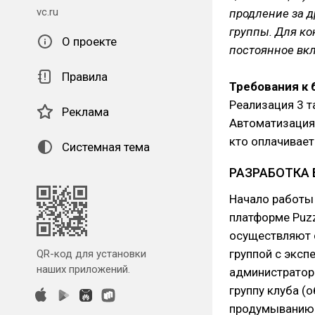
vc.ru
продление за д
группы. Для ко
О проекте
постоянное вк
Правила
Требования к 
Реализация 3 
Реклама
Автоматизация 
кто оплачивает
Системная тема
РАЗРАБОТКА 
Начало работы 
платформе Puzz
осуществляют с
группой с эксп
QR-код для установки
наших приложений.
администратор
группу клуба (
продумыванию л