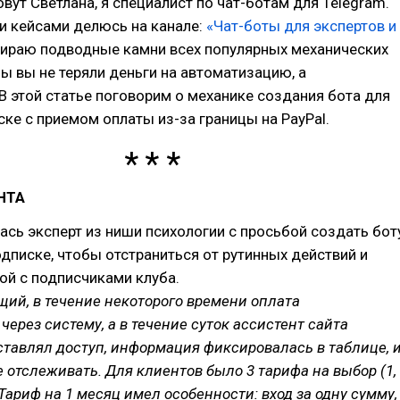
овут Светлана, я специалист по чат-ботам для Telegram.
и кейсами делюсь на канале:
«Чат-боты для экспертов и
бираю подводные камни всех популярных механических
бы вы не теряли деньги на автоматизацию, а
В этой статье поговорим о механике создания бота для
ске с приемом оплаты из-за границы на PayPal.
НТА
ась эксперт из ниши психологии с просьбой создать бот
одписке, чтобы отстраниться от рутинных действий и
ой с подписчиками клуба.
ий, в течение некоторого времени оплата
через систему, а в течение суток ассистент сайта
тавлял доступ, информация фиксировалась в таблице, 
 отслеживать. Для клиентов было 3 тарифа на выбор (1,
 Тариф на 1 месяц имел особенности: вход за одну сумму,