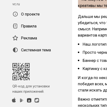
vc.ru
О проекте
Дальше мы реш
убедиться, что
Правила
смысл. Наприме
вариантов карт
Реклама
Наш логотип
Системная тема
Просто черн
Баннер с то
Картинку с к
И когда по нек
победил всех, 
QR-код для установки
стали искать д
наших приложений.
Важно отметить
нескольких тип