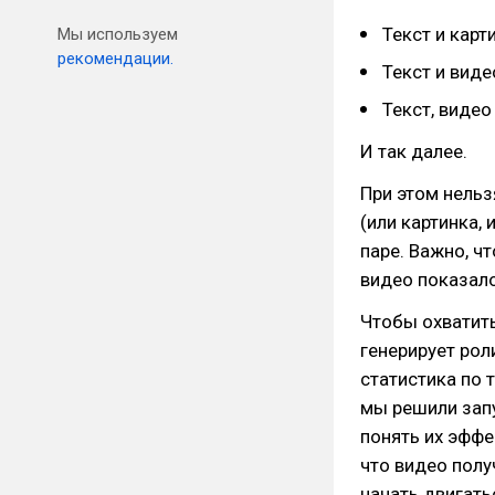
Текст и карт
Мы используем
рекомендации.
Текст и виде
Текст, видео
И так далее.
При этом нельз
(или картинка, 
паре. Важно, ч
видео показалос
Чтобы охватит
генерирует рол
статистика по 
мы решили зап
понять их эффе
что видео полу
начать двигатьс