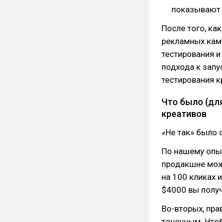
показывают 
После того, ка
рекламных камп
тестирования и
подхода к запу
тестирования к
Что было (дл
креативов
«Не так» было 
По нашему опыт
продакшне мож
на 100 кликах и
$4000 вы получ
Во-вторых, пра
точечным. Чтоб