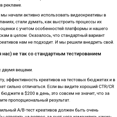
в рекламе.
к мы начали активно использовать видеокреативы в
аниях, стали думать, как выстроить процессы их
 оценки с учетом особенностей платформы и нашего
скам в целом. Оказалось, что стандартный вариант
реативов нам не подходит. И мы решили внедрить свой.
я нас) не так со стандартным тестированием
с двумя вещами.
у, эффективность креативов на тестовых бюджетах и в
ет сильно отличаться. Если вы видите хороший CTR/CR
 бюджете в $200 в день, это совсем не значит, что за
ите пропорциональный результат.
вильный A/B-тест креативов должен быть очень
ы ответить на вопрос, за счет чего изменились какие-