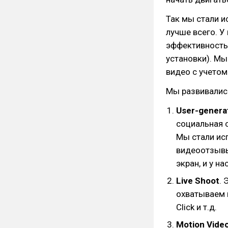
Так мы стали и
лучше всего. У
эффективностью
установки). Мы
видео с учетом
Мы развивались
User-genera
социальная 
Мы стали ис
видеоотзывы
экран, и у н
Live Shoot
.
охватываем 
Click и т.д.
Motion Vide