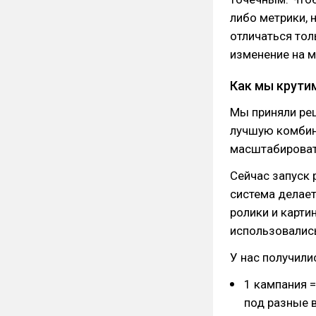
либо метрики, 
отличаться тол
изменение на м
Как мы крути
Мы приняли ре
лучшую комбин
масштабироват
Сейчас запуск 
система делает
ролики и карти
использовались
У нас получили
1 кампания =
под разные 