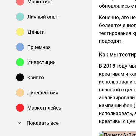
Маркетинг
обновлялись с
Личный опыт
Конечно, это н
более точечно
Деньги
тестирования к
подходят.
Приёмная
Как мы тести
Инвестиции
В 2018 году мы
креативам и к
Крипто
использовали с
плашкой с цено
Путешествия
анализировали 
кампании фон (
Маркетплейсы
использовать, 
креативы с цен
Показать все