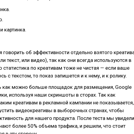
инка.
о.
 и картинка.
я говорить об эффективности отдельно взятого креатив
или текст, или видео), так как они всегда используются в
то статистика по креативам тоже не чистая — если ваше
ь с текстом, то показ запишется и к нему, и к ролику.
ь как можно больше площадок для размещения, Google
ики, используя наши скриншоты в сторах. Так как
таким креативам в рекламной кампании не показывается,
устить видеокреативы в выборочных странах, чтобы
ктивность для нашего продукта. После теста мы увидели
чают более 50% объема трафика, и решили, что стоит
я в эту сторону.