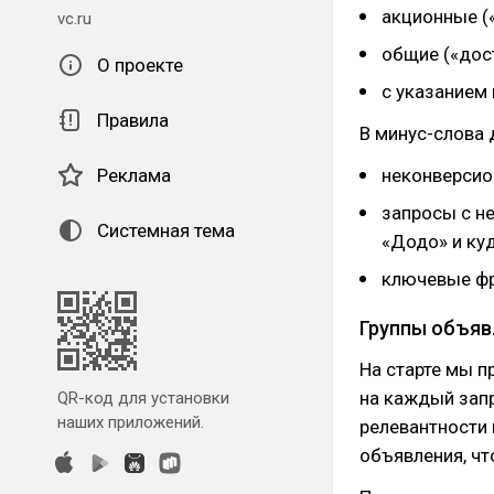
акционные (
vc.ru
общие («дос
О проекте
с указанием 
Правила
В минус-слова 
Реклама
неконверсион
запросы с не
Системная тема
«Додо» и ку
ключевые фр
Группы объяв
На старте мы п
на каждый зап
QR-код для установки
наших приложений.
релевантности 
объявления, чт