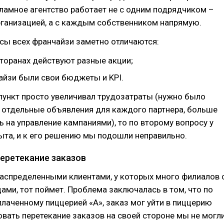
ламное агентство работает не с одним подрядчиком –
рганизацией, а с каждым собственником напрямую.
сы всех франчайзи заметно отличаются:
сторанах действуют разные акции;
чайзи были свои бюджеты и KPI.
пункт просто увеличивал трудозатраты (нужно было
 отдельные объявления для каждого партнера, больше
ь на управление кампаниями), то по второму вопросу у
ыта, и к его решению мы подошли неправильно.
Перетекание заказов
распределенными клиентами, у которых много филиалов 
ми, тот поймет. Проблема заключалась в том, что по
лаченному пиццерией «А», заказ мог уйти в пиццерию
овать перетекание заказов на своей стороне мы не могли