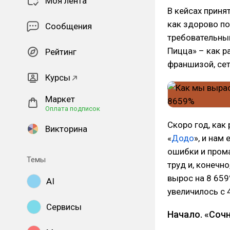
Моя лента
В кейсах приня
как здорово по
Сообщения
требовательным
Пицца» – как р
Рейтинг
франшизой, сет
Курсы
Маркет
Оплата подписок
Скоро год, как
Викторина
«
Додо
», и нам
ошибки и прома
Темы
труд и, конечно
вырос на 8 659
AI
увеличилось с 
Сервисы
Начало. «Сочн