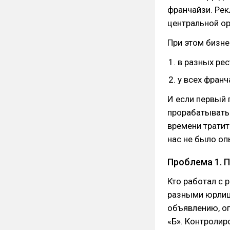
франчайзи. Рек
центральной о
При этом бизне
в разных ре
у всех фран
И если первый 
прорабатывать
времени тратит
нас не было оп
Проблема 1. 
Кто работал с 
разными юрлица
объявлению, оп
«Б». Контролир