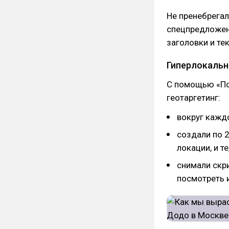
Не пренебрегал
спецпредложени
заголовки и те
Гиперлокальн
С помощью «По
геотаргетинг:
вокруг каждо
создали по 2
локации, и те
снимали скр
посмотреть и