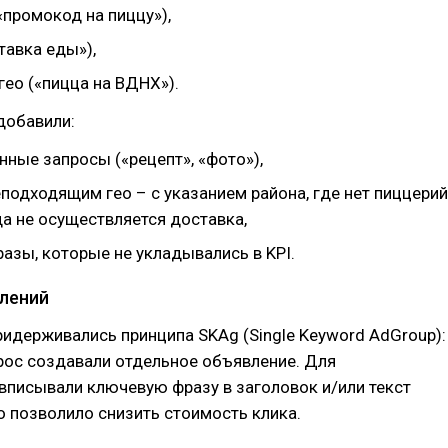
«промокод на пиццу»),
тавка еды»),
гео («пицца на ВДНХ»).
добавили:
ные запросы («рецепт», «фото»),
подходящим гео – с указанием района, где нет пиццерий
да не осуществляется доставка,
азы, которые не укладывались в KPI.
лений
ридерживались принципа SKAg (Single Keyword AdGroup):
рос создавали отдельное объявление. Для
вписывали ключевую фразу в заголовок и/или текст
о позволило снизить стоимость клика.