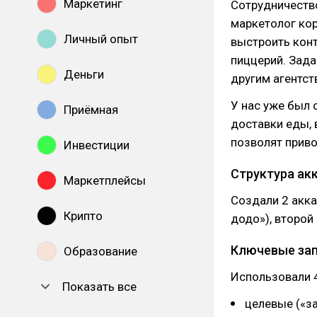
Маркетинг
Сотрудничество
маркетолог ко
Личный опыт
выстроить конт
пиццерий. Зада
Деньги
другим агентст
У нас уже был 
Приёмная
доставки еды, 
позволят приво
Инвестиции
Структура ак
Маркетплейсы
Создали 2 акка
Крипто
додо»), второй
Ключевые за
Образование
Использовали 
Показать все
целевые («за