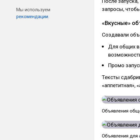
После запуска,
запросы, чтобы
Мы используем
рекомендации.
«Вкусные» об
Создавали объя
Для общих в
возможности
Промо запус
Тексты сдабрив
«аппетитная», 
Объявления обще
Объявления для 