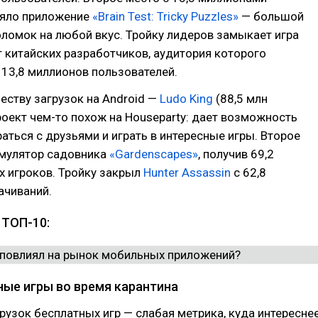
няло приложение
«Brain Test: Tricky Puzzles»
— большой
ломок на любой вкус. Тройку лидеров замыкает игра
 китайских разработчиков, аудитория которого
 13,8 миллионов пользователей.
еству загрузок на Android —
Ludo King
(88,5 млн
роект чем-то похож на Houseparty: дает возможность
аться с друзьями и играть в интересные игры. Второе
имулятор садовника
«Gardenscapes»
, получив 69,2
х игроков. Тройку закрыл
Hunter Assassin
с 62,8
ачиваний.
 ТОП-10:
ые игры во время карантина
рузок бесплатных игр — слабая метрика, куда интересне