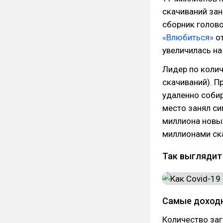
скачиваний за
сборник голово
«Влюбиться»
от
увеличилась на
Лидер по колич
скачиваний). П
удаленно собир
место занял с
миллиона новы
миллионами ск
Так выглядит
Самые доходн
Количество заг