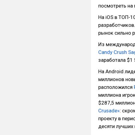
посмотреть на
На iOS в ТОП-1
разработчиков.
рынок сильно р
Из международ
Candy Crush Sa
заработала $1 
На Android лид
миллионов новы
расположился
миллиона игрок
$287,5 миллион
Crusade»
: скро
проекту в пери
десяти лучших 