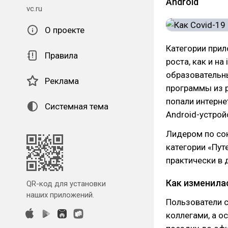
Android
vc.ru
О проекте
Категории прил
Правила
роста, как и н
образовательн
Реклама
программы из р
попали интерне
Системная тема
Android-устрой
Лидером по со
категории «Пут
практически в 
Как изменила
QR-код для установки
наших приложений.
Пользователи 
коллегами, а о