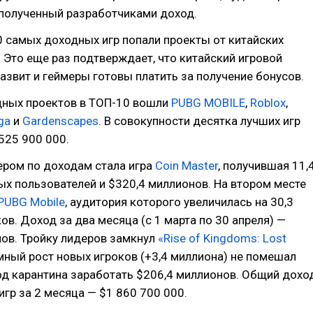
 полученный разработчиками доход.
0 самых доходных игр попали проекты от китайских
 Это еще раз подтверждает, что китайский игровой
азвит и геймеры готовы платить за получение бонусов.
ных проектов в ТОП-10 вошли
PUBG MOBILE
,
Roblox
,
ga
и
Gardenscapes
. В совокупности десятка лучших игр
525 900 000.
ером по доходам стала игра
Coin Master
, получившая 11,
х пользователей и $320,4 миллионов. На втором месте
PUBG Mobile
, аудитория которого увеличилась на 30,3
ов. Доход за два месяца (с 1 марта по 30 апреля) —
ов. Тройку лидеров замкнул
«Rise of Kingdoms: Lost
мный рост новых игроков (+3,4 миллиона) не помешал
од карантина заработать $206,4 миллионов. Общий дохо
игр за 2 месяца — $1 860 700 000.