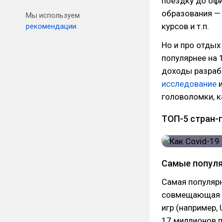
поездку до офи
образования —
Мы используем
курсов и т.п.
рекомендации.
Но и про отдых
популярнее на 
доходы разрабо
исследование
и
головоломки, к
ТОП-5 стран-
Самые популя
Самая популярн
совмещающая в
игр (например, 
17 миллионов п