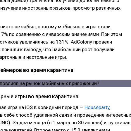
са и домой) тратить на получение дополнительного
 изучение иностранных языков, просмотр различных
 никто не забыл, поэтому мобильные игры стали
17% по сравнению с январским значениями. При этом
тчиков увеличились на 131%. AdColony провели
 пришли к выводу, что наибольший рост получили
арточные и настольные игры.
геймеров во время карантина:
рные игры во время карантина
ая игра на iOS в ковидный период —
Houseparty
,
 себе способ удаленной связи и проведение интересны
UNO). За два месяца (с 1 марта по 30 апреля) игру скачал
ользователей. Второе место с 15,3 миллионами