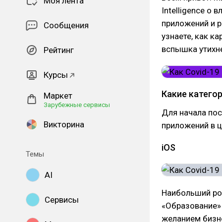
Моя лента
Intelligence о
приложений и р
Сообщения
узнаете, как к
вспышка утихне
Рейтинг
Курсы
Какие катего
Маркет
Зарубежные сервисы
Для начала пос
Викторина
приложений в ц
iOS
Темы
AI
Наибольший рос
Сервисы
«Образование» 
желанием бизн