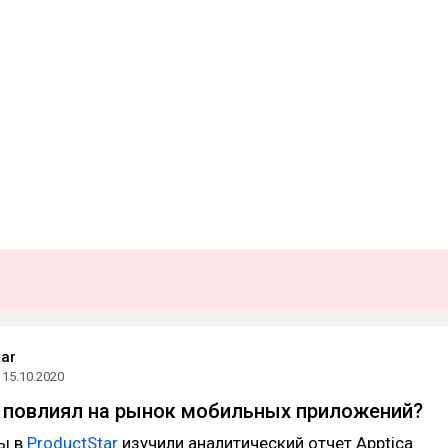
tar
15.10.2020
9 повлиял на рынок мобильных приложений?
Мы в
ProductStar
изучили аналитический отчет Apptica