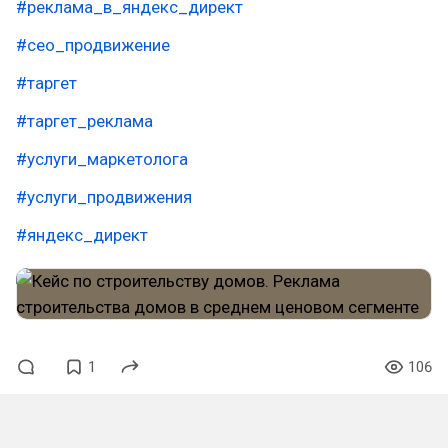
#реклама_в_яндекс_директ
#сео_продвижение
#таргет
#таргет_реклама
#услуги_маркетолога
#услуги_продвижения
#яндекс_директ
1
106