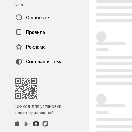
vc.ru
О проекте
Правила
Реклама
Системная тема
QR-код для установки
наших приложений.