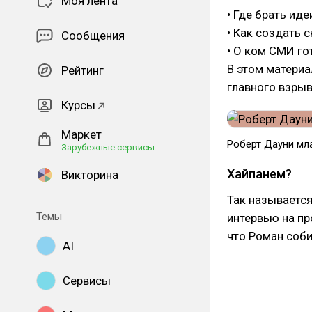
Моя лента
• Где брать ид
• Как создать 
Сообщения
• О ком СМИ г
В этом материа
Рейтинг
главного взры
Курсы
Маркет
Роберт Дауни мл
Зарубежные сервисы
Хайпанем?
Викторина
Так называется
Темы
интервью на пр
что Роман собир
AI
Сервисы