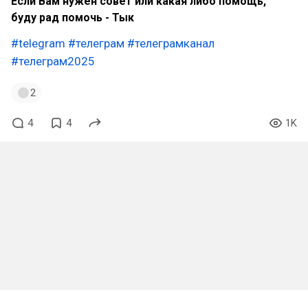
Если Вам нужен совет или какая либо помощь,
буду рад помочь - Тык
#telegram
#телеграм
#телеграмканал
#телеграм2025
2
4
4
1K