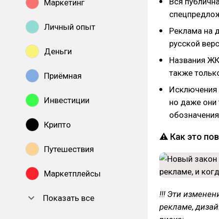
Вся публична
Маркетинг
спецпредлож
Личный опыт
Реклама на д
русской вер
Деньги
Названия ЖК
также тольк
Приёмная
Исключения 
Инвестиции
но даже они
обозначения 
Крипто
⚠ Как это пов
Путешествия
Маркетплейсы
!!! Эти измене
Показать все
рекламе, дизай