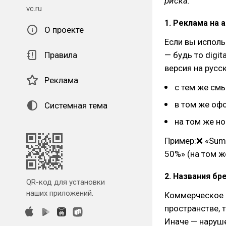
риска:
vc.ru
1. Реклама на 
О проекте
Если вы исполь
Правила
— будь то digi
версия на русс
Реклама
с тем же см
в том же оф
Системная тема
на том же но
Пример:❌ «Summ
50%» (на том ж
2. Названия бре
QR-код для установки
наших приложений.
Коммерческое о
пространстве, 
Иначе — наруш