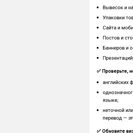
Вывесок и н
Упаковки то
Сайта и моб
Постов и сто
Баннеров и 
Презентаций
✅ Проверьте, н
английских ф
однозначног
языке;
неточной или
перевод — эт
✅ Обновите ви