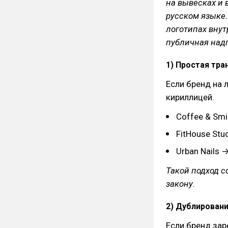
на вывесках и 
русском языке.
логотипах внут
публичная над
1) Простая тра
Если бренд на 
кириллицей.
Coffee & Sm
FitHouse Stu
Urban Nails 
Такой подход с
закону.
2) Дублирован
Если бренд зар