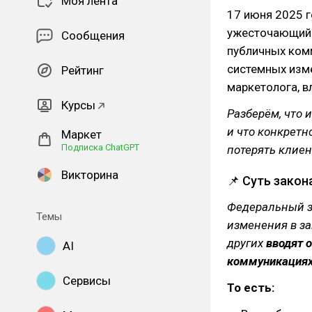
Моя лента
17 июня 2025 г
ужесточающий 
Сообщения
публичных комм
системных изме
Рейтинг
маркетолога, в
Курсы
Разберём, что 
и что конкретн
Маркет
Подписка ChatGPT
потерять клиен
Викторина
📌 Суть закон
Федеральный з
Темы
изменения в за
других
вводят 
AI
коммуникациях,
Сервисы
То есть: