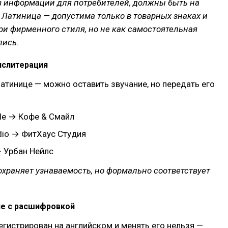
в информации для потребителей, должны быть на
 Латиница — допустима только в товарных знаках и
ри фирменного стиля, но не как самостоятельная
пись.
нслитерация
латинице — можно оставить звучание, но передать его
ile → Кофе & Смайл
dio → ФитХаус Студия
→ Урбан Нейлс
охраняет узнаваемость, но формально соответствует
ие с расшифровкой
егистрирован на английском и менять его нельзя —