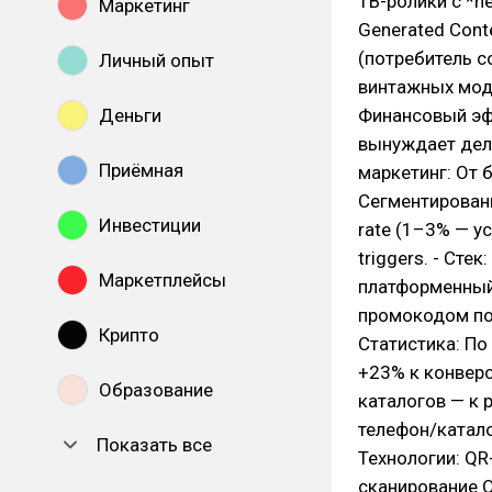
ТВ-ролики с *he
Маркетинг
Generated Conte
(потребитель с
Личный опыт
винтажных моде
Деньги
Финансовый эффе
вынуждает делат
Приёмная
маркетинг: От б
Сегментированн
Инвестиции
rate (1–3% — ус
triggers. - Сте
Маркетплейсы
платформенный 
промокодом пос
Крипто
Статистика: По
+23% к конверс
Образование
каталогов — к 
телефон/каталог
Показать все
Технологии: QR
сканирование Q