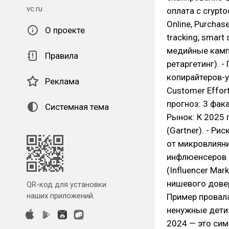
vc.ru
оплата с crypt
Online, Purchase
О проекте
tracking, smart
медийные кампан
Правила
ретаргетинг). -
копирайтеров-у
Реклама
Customer Effor
прогноз: 3 фак
Системная тема
Рынок: К 2025 
(Gartner). - Рис
от микровлияния
инфлюенсеров (
(Influencer Mar
нишевого довер
QR-код для установки
наших приложений.
Пример провала
ненужные дети»
2024 — это сим