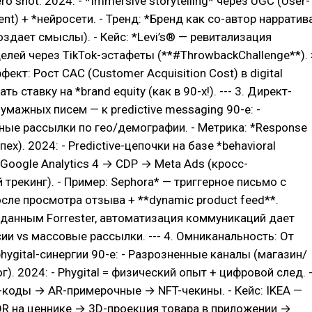
ro shot. 2024: - *Immersive storytelling* через UGC (User-
nt) + *нейросети. - Тренд: *Бренд как со-автор нарратив
оздает смыслы). - Кейс: *Levi’s® — ревитализация
лей через TikTok-эстафеты (**#ThrowbackChallenge**). 
кт: Рост CAC (Customer Acquisition Cost) в digital
ь ставку на *brand equity (как в 90-х!). --- 3. Директ-
умажных писем — к predictive messaging 90-е: -
ые рассылки по гео/демографии. - Метрика: *Response
пех). 2024: - Predictive-цепочки на базе *behavioral
к: Google Analytics 4 → CDP → Meta Ads (кросс-
трекинг). - Пример: Sephora* — триггерное письмо с
ле просмотра отзыва + **dynamic product feed**.
 данным Forrester, автоматизация коммуникаций дает
ии vs массовые рассылки. --- 4. Омниканальность: От
phygital-синергии 90-е: - Разрозненные каналы (магазин/
). 2024: - Phygital = физический опыт + цифровой след. 
-коды → AR-примерочные → NFT-чекины. - Кейс: IKEA —
R на ценнике → 3D-проекция товара в приложении →