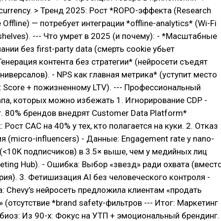
ocurrency. > Тренд 2025: Рост *ROPO-эффекта (Research
 Offline) — потребует интеграции *offline-analytics* (Wi-Fi
 shelves). --- Что умрет в 2025 (и почему): - *Масштабные
ии без first-party data (смерть cookie убьет
 Генерация контента без стратегии* (нейросети съедят
ниверсалов). - NPS как главная метрика* (уступит место
t Score + пожизненному LTV). --- Профессиональный
апа, которых можно избежать 1. Игнорирование CDP -
г. 80% брендов внедрят Customer Data Platform*
к: Рост CAC на 40% у тех, кто полагается на куки. 2. Отказ
 (micro-influencers) - Данные: Engagement rate у nano-
<10K подписчиков) в 3.5× выше, чем у медийных лиц
keting Hub). - Ошибка: Выбор «звезд» ради охвата (вмест
ия). 3. Фетишизация AI без человеческого контроля -
: Chevy’s нейросеть предложила клиентам «продать
 (отсутствие *brand safety-фильтров --- Итог: Маркетинг
биоз: Из 90-х: Фокус на УТП + эмоциональный брендинг.