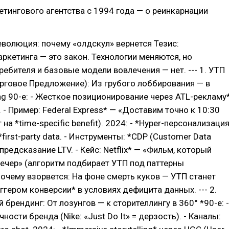
тингового агентства с 1994 года — о реинкарнации
волюция: почему «олдскул» вернется Тезис:
ркетинга — это закон. Технологии меняются, но
ребителя и базовые модели вовлечения — нет. --- 1. УТП
рговое Предложение): Из грубого лоббирования — в
ng 90-е: - Жесткое позиционирование через ATL-рекламу
 - Пример: Federal Express* — «Доставим точно к 10:30
 на *time-specific benefit). 2024: - *Hyper-персонализаци
first-party data. - Инструменты: *CDP (Customer Data
-предсказание LTV. - Кейс: Netflix* — «Фильм, который
вечер» (алгоритм подбирает УТП под паттерны
Почему взорвется: На фоне смерть куков — УТП станет
гером конверсии* в условиях дефицита данных. --- 2.
брендинг: От лозунгов — к сторителлингу в 360° *90-е: -
ности бренда (Nike: «Just Do It» = дерзость). - Каналы: