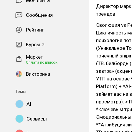
Моя лента
Директор марке
трендов
Сообщения
Эволюция vs Ре
Рейтинг
Цикличность ма
психология пот
Курсы
(Уникальное То
точечный snipi
Маркет
Оплата подписок
(ТВ, билборды).
завтра» (акцент
Викторина
УТП на основе *
Platform) + *AI
Темы
займет вас на 
просмотра). > 
AI
*ключевым триг
Эмоциональный 
Сервисы
**Атрибуция лич