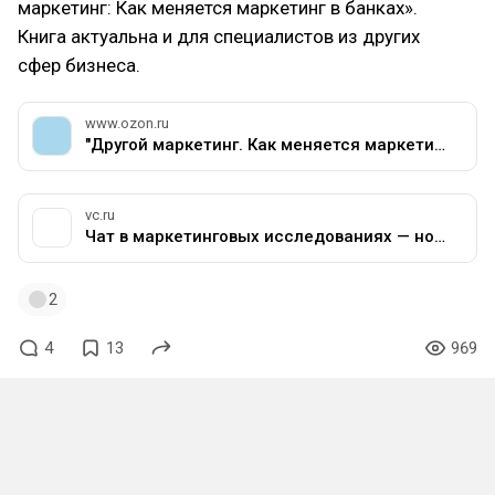
маркетинг: Как меняется маркетинг в банках».
Книга актуальна и для специалистов из других
сфер бизнеса.
www.ozon.ru
"Другой маркетинг. Как меняется маркетинг в банках." – купить книгу ISBN 978-5-00150-843-4 с быстрой доставкой в интернет-магазине OZON
vc.ru
Чат в маркетинговых исследованиях — новая реальность — Маркетинг на vc.ru
2
4
13
969