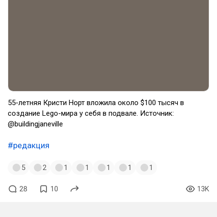
55-летняя Кристи Норт вложила около $100 тысяч в
создание Lego-мира у себя в подвале. Источник:
@buildingjaneville
#редакция
5
2
1
1
1
1
1
28
10
13K