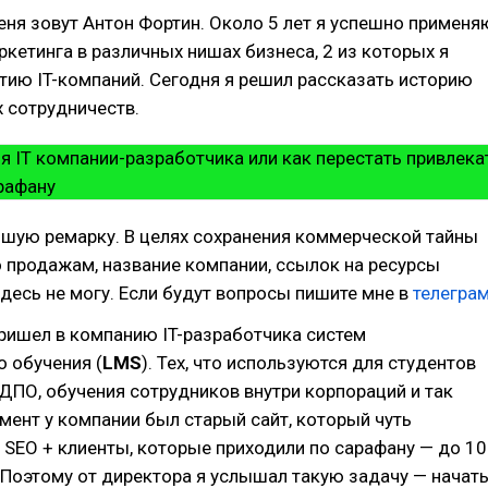
еня зовут Антон Фортин. Около 5 лет я успешно применя
ркетинга в различных нишах бизнеса, 2 из которых я
тию IT-компаний. Сегодня я решил рассказать историю
х сотрудничеств.
шую ремарку. В целях сохранения коммерческой тайны
 продажам, название компании, ссылок на ресурсы
десь не могу. Если будут вопросы пишите мне в
телегра
пришел в компанию IT-разработчика систем
 обучения (
LMS
). Тех, что используются для студентов
 ДПО, обучения сотрудников внутри корпораций и так
омент у компании был старый сайт, который чуть
 SEO + клиенты, которые приходили по сарафану — до 10
 Поэтому от директора я услышал такую задачу — начат