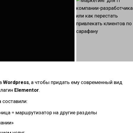
а
Wordpress
, а чтобы придать ему современный вид
плагин
Elementor
.
а составили:
аница = маршрутизатор на другие разделы
пании»
нием услуг