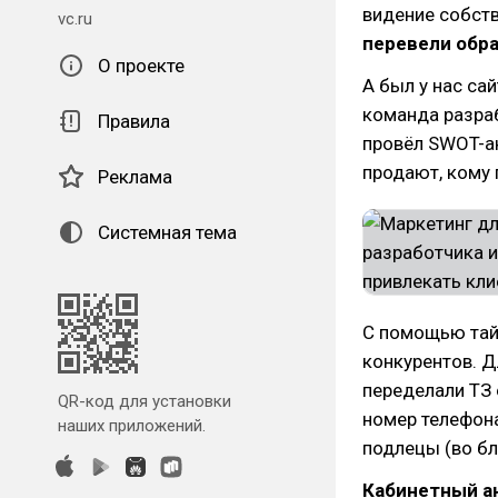
видение собств
vc.ru
перевели образ
О проекте
А был у нас са
команда разраб
Правила
провёл SWOT-ан
продают, кому
Реклама
Системная тема
С помощью тайн
конкурентов. Д
переделали ТЗ 
QR-код для установки
номер телефона
наших приложений.
подлецы (во бла
Кабинетный ан