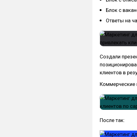
Блок с вака
Ответы на ч
Создали презе
позиционирова
клиентов в рез
Коммерческие 
После так: