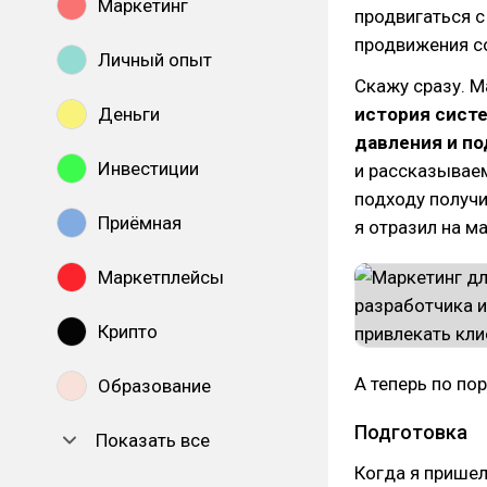
Маркетинг
продвигаться 
продвижения с
Личный опыт
Скажу сразу. М
Деньги
история систе
давления и п
Инвестиции
и рассказывае
подходу получи
Приёмная
я отразил на м
Маркетплейсы
Крипто
А теперь по по
Образование
Подготовка
Показать все
Когда я пришел