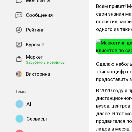
Моя лента
Всем привет! М
свои знания ма
Сообщения
посвятил разви
одного из таки
Рейтинг
Курсы
Маркет
Зарубежные сервисы
Сделаю неболь
точных цифр по
Викторина
предоставить з
В 2020 году я 
Темы
дистанционного
AI
вузов, центров
далее. В тот м
Сервисы
продвигался по
лидов в месяц.