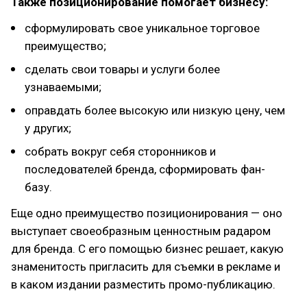
Также позиционирование помогает бизнесу:
сформулировать свое уникальное торговое
преимущество;
сделать свои товары и услуги более
узнаваемыми;
оправдать более высокую или низкую цену, чем
у других;
собрать вокруг себя сторонников и
последователей бренда, сформировать фан-
базу.
Еще одно преимущество позиционирования — оно
выступает своеобразным ценностным радаром
для бренда. С его помощью бизнес решает, какую
знаменитость пригласить для съемки в рекламе и
в каком издании разместить промо-публикацию.