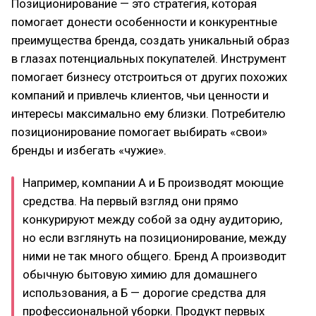
Позиционирование — это стратегия, которая
помогает донести особенности и конкурентные
преимущества бренда, создать уникальный образ
в глазах потенциальных покупателей. Инструмент
помогает бизнесу отстроиться от других похожих
компаний и привлечь клиентов, чьи ценности и
интересы максимально ему близки. Потребителю
позиционирование помогает выбирать «свои»
бренды и избегать «чужие».
Например, компании А и Б производят моющие
средства. На первый взгляд они прямо
конкурируют между собой за одну аудиторию,
но если взглянуть на позиционирование, между
ними не так много общего. Бренд А производит
обычную бытовую химию для домашнего
использования, а Б — дорогие средства для
профессиональной уборки. Продукт первых