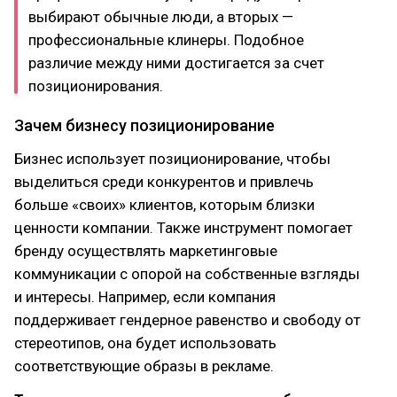
выбирают обычные люди, а вторых —
профессиональные клинеры. Подобное
различие между ними достигается за счет
позиционирования.
Зачем бизнесу позиционирование
Бизнес использует позиционирование, чтобы
выделиться среди конкурентов и привлечь
больше «своих» клиентов, которым близки
ценности компании. Также инструмент помогает
бренду осуществлять маркетинговые
коммуникации с опорой на собственные взгляды
и интересы. Например, если компания
поддерживает гендерное равенство и свободу от
стереотипов, она будет использовать
соответствующие образы в рекламе.