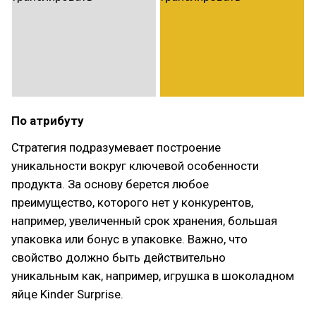
По атрибуту
Стратегия подразумевает построение
уникальности вокруг ключевой особенности
продукта. За основу берется любое
преимущество, которого нет у конкурентов,
например, увеличенный срок хранения, большая
упаковка или бонус в упаковке. Важно, что
свойство должно быть действительно
уникальным как, например, игрушка в шоколадном
яйце Kinder Surprise.