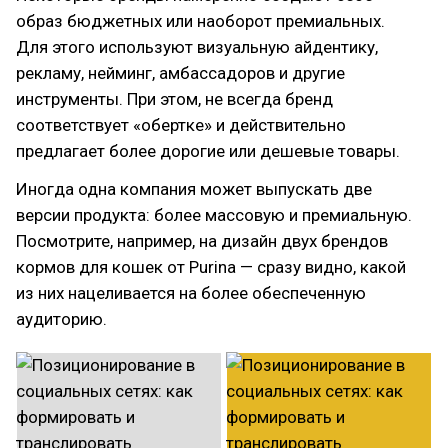
образ бюджетных или наоборот премиальных.
Для этого используют визуальную айдентику,
рекламу, нейминг, амбассадоров и другие
инструменты. При этом, не всегда бренд
соответствует «обертке» и действительно
предлагает более дорогие или дешевые товары.
Иногда одна компания может выпускать две
версии продукта: более массовую и премиальную.
Посмотрите, например, на дизайн двух брендов
кормов для кошек от Purina — сразу видно, какой
из них нацеливается на более обеспеченную
аудиторию.