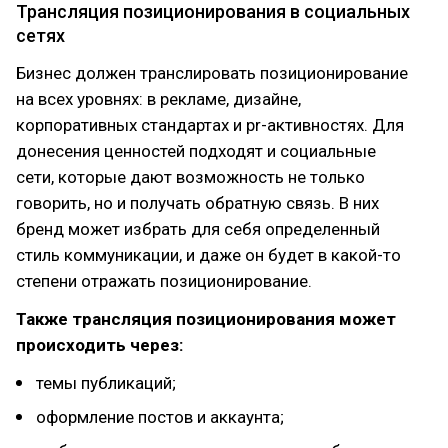
Трансляция позиционирования в социальных
сетях
Бизнес должен транслировать позиционирование
на всех уровнях: в рекламе, дизайне,
корпоративных стандартах и pr-активностях. Для
донесения ценностей подходят и социальные
сети, которые дают возможность не только
говорить, но и получать обратную связь. В них
бренд может избрать для себя определенный
стиль коммуникации, и даже он будет в какой-то
степени отражать позиционирование.
Также трансляция позиционирования может
происходить через:
темы публикаций;
оформление постов и аккаунта;