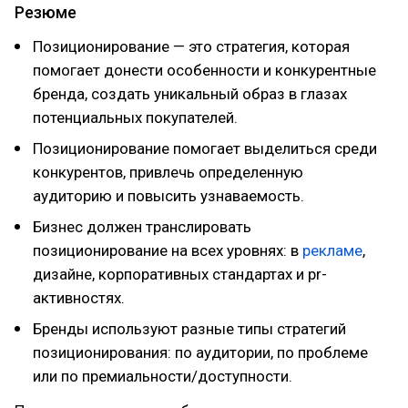
Резюме
Позиционирование — это стратегия, которая
помогает донести особенности и конкурентные
бренда, создать уникальный образ в глазах
потенциальных покупателей.
Позиционирование помогает выделиться среди
конкурентов, привлечь определенную
аудиторию и повысить узнаваемость.
Бизнес должен транслировать
позиционирование на всех уровнях: в
рекламе
,
дизайне, корпоративных стандартах и pr-
активностях.
Бренды используют разные типы стратегий
позиционирования: по аудитории, по проблеме
или по премиальности/доступности.