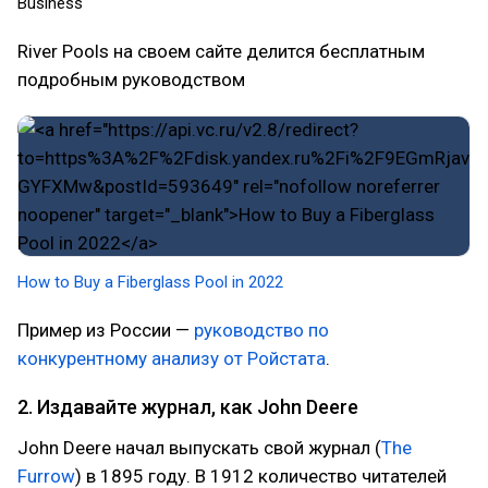
Business
River Pools на своем сайте делится бесплатным
подробным руководством
How to Buy a Fiberglass Pool in 2022
Пример из России —
руководство по
конкурентному анализу от Ройстата
.
2. Издавайте журнал, как John Deere
John Deere начал выпускать свой журнал (
The
Furrow
) в 1895 году. В 1912 количество читателей