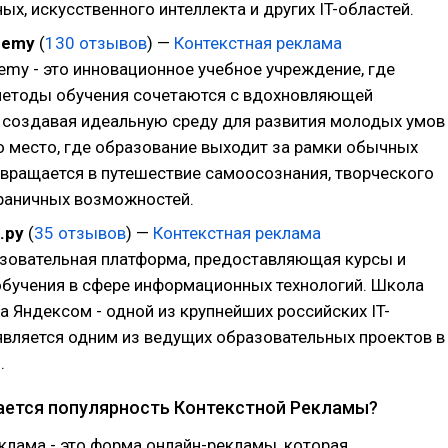
ых, искусственного интеллекта и других IT-областей.
demy
(
130 отзывов
) —
Контекстная реклама
emy - это инновационное учебное учреждение, где
етоды обучения сочетаются с вдохновляющей
 создавая идеальную среду для развития молодых умов
то место, где образование выходит за рамки обычных
ревращается в путешествие самоосознания, творческого
граничных возможностей.
.ру
(
35 отзывов
) —
Контекстная реклама
зовательная платформа, предоставляющая курсы и
бучения в сфере информационных технологий. Школа
 Яндексом - одной из крупнейших российских IT-
 является одним из ведущих образовательных проектов в
.
ается популярность Контекстной Рекламы?
клама - это форма онлайн-рекламы, которая