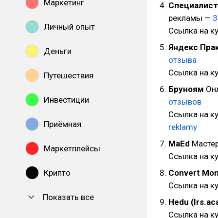
Маркетинг
Специалист
рекламы —
3
Личный опыт
Ссылка на к
Яндекс Пра
Деньги
отзыва
Ссылка на к
Путешествия
Бруноям
Онл
Инвестиции
отзывов
Ссылка на к
Приёмная
reklamy
MaEd
Мастер
Маркетплейсы
Ссылка на к
Крипто
Convert Mon
Ссылка на к
Показать все
Hedu (Irs.a
Ссылка на ку