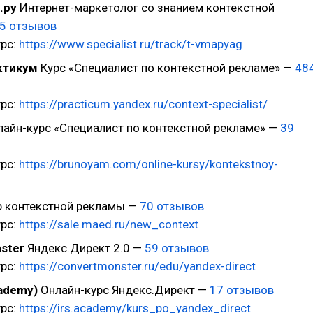
.ру
Интернет-маркетолог со знанием контекстной
5 отзывов
урс:
https://www.specialist.ru/track/t-vmapyag
ктикум
Курс «Специалист по контекстной рекламе» —
48
урс:
https://practicum.yandex.ru/context-specialist/
айн-курс «Специалист по контекстной рекламе» —
39
урс:
https://brunoyam.com/online-kursy/kontekstnoy-
 контекстной рекламы —
70 отзывов
урс:
https://sale.maed.ru/new_context
ster
Яндекс.Директ 2.0 —
59 отзывов
урс:
https://convertmonster.ru/edu/yandex-direct
cademy)
Онлайн-курс Яндекс.Директ —
17 отзывов
рс:
https://irs.academy/kurs_po_yandex_direct