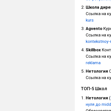
Школа дире
Ссылка на к
kurs
Agvento
Курс
Ссылка на к
kontekstnoy-
Skillbox
Конт
Ссылка на к
reklama
Нетология
С
Ссылка на к
ТОП-5 Школ
Нетология
(
нуля до midd
Образовател