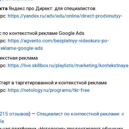
кта
Яндекс про Директ: для специалистов
урс:
https://yandex.ru/adv/edu/online/direct-prodvinutyy-
 по контекстной рекламе Google Ads
урс:
https://agvento.com/besplatnyy-videokurs-po-
reklame-google-ads
екстная реклама
урс:
https://live.skillbox.ru/playlists/marketing/kontekstnaya
тарт в таргетированной и контекстной рекламе
урс:
https://netology.ru/programs/tkr-free
215 отзывов
) —
Специалист по контекстной рекламе: с
le
ьная платформа «Нетология» предоставляет обучение