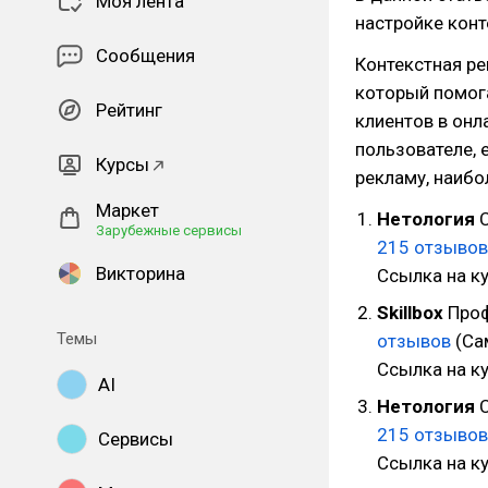
Моя лента
настройке кон
Сообщения
Контекстная р
который помог
Рейтинг
клиентов в онл
пользователе, 
Курсы
рекламу, наибо
Маркет
Нетология
С
Зарубежные сервисы
215 отзывов
Викторина
Ссылка на к
Skillbox
Проф
Темы
отзывов
(Са
Ссылка на к
AI
Нетология
С
215 отзывов
Сервисы
Ссылка на к