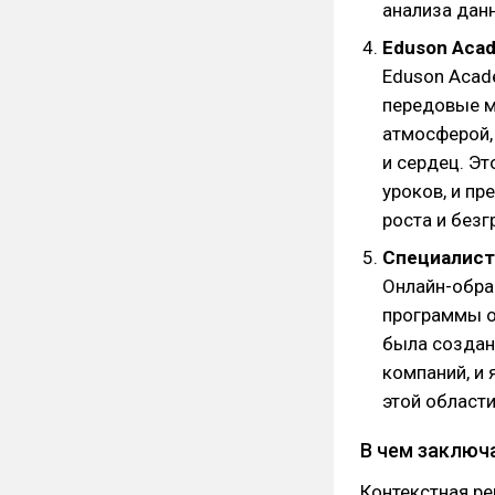
анализа данн
Eduson Aca
Eduson Acad
передовые м
атмосферой,
и сердец. Э
уроков, и п
роста и без
Специалист
Онлайн-обра
программы о
была создана
компаний, и
этой области
В чем заключ
Контекстная ре