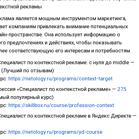
текстной рекламы
еклама является мощным инструментом маркетинга,
ает компаниям привлекать внимание потенциальных
айн-пространстве. Она использует информацию о
его предпочтениях и действиях, чтобы показывать
лее соответствующую его интересам и потребностям.
пециалист по контекстной рекламе: с нуля до middle —
(Лучший по отзывам)
урс:
https://netology.ru/programs/context-target
ессия «Специалист по контекстной рекламе» —
275
мый популярный курс)
урс:
https://skillbox.ru/course/profession-context
пециалист по контекстной рекламе в Яндекс Директе —
урс:
https://netology.ru/programs/yd-course