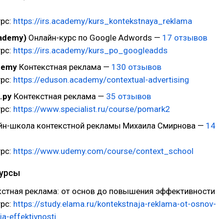
урс:
https://irs.academy/kurs_kontekstnaya_reklama
cademy)
Онлайн-курс по Google Adwords —
17 отзывов
урс:
https://irs.academy/kurs_po_googleadds
demy
Контекстная реклама —
130 отзывов
урс:
https://eduson.academy/contextual-advertising
.ру
Контекстная реклама —
35 отзывов
урс:
https://www.specialist.ru/course/pomark2
н-школа контекстной рекламы Михаила Смирнова —
14
урс:
https://www.udemy.com/course/context_school
курсы
стная реклама: от основ до повышения эффективности
урс:
https://study.elama.ru/kontekstnaja-reklama-ot-osnov-
a-effektivnosti