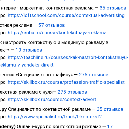
нтернет-маркетинг: контекстная реклама —
35 отзывов
урс:
https://loftschool.com/course/contextual-advertising
стная реклама —
57 отзывов
урс:
https://imba.ru/course/kontekstnaya-reklama
к настроить контекстную и медийную рекламу в
ект» —
10 отзывов
урс:
https://teachline.ru/courses/kak-nastroit-kontekstnuyu-
reklamu-v-yandeks-direkt
ессия «Специалист по трафику» —
275 отзывов
урс:
https://skillbox.ru/course/profession-traffic-specialist
екстная реклама с нуля—
275 отзывов
урс:
https://skillbox.ru/course/context-advert
.ру
Специалист по контекстной рекламе —
35 отзывов
урс:
https://www.specialist.ru/track/t-kontekst2
cademy)
Онлайн-курс по контекстной рекламе —
17