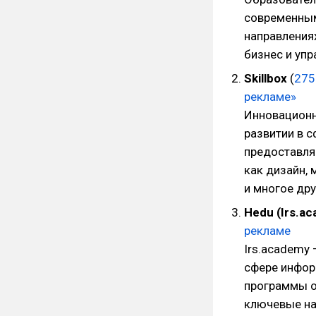
современным 
направлениях
бизнес и упр
Skillbox
(
275
рекламе»
Инновационн
развитии в 
предоставля
как дизайн, 
и многое дру
Hedu (Irs.a
рекламе
Irs.academy
сфере инфор
программы о
ключевые на