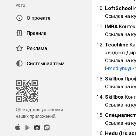
vc.ru
LoftSchool
И
Ссылка на к
О проекте
IMBA
Контек
Правила
Ссылка на к
Teachline
Ка
Реклама
«Яндекс.Дир
Ссылка на к
Системная тема
i-mediynuyu-
Skillbox
Проф
Ссылка на к
Skillbox
Конт
Ссылка на к
QR-код для установки
Специалист
наших приложений.
Ссылка на к
Hedu (Irs.a