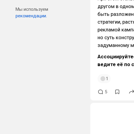
другом в одном
Мы используем
быть разложен
рекомендации.
стратегии, рас
рекламой кампа
но суть констр
задуманному м
Ассоциируйтес
ведите её по 
1
5