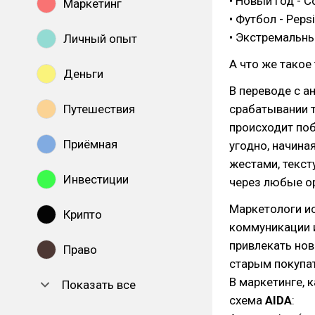
• Новый год - C
Маркетинг
• Футбол - Pepsi
• Экстремальный
Личный опыт
А что же такое 
Деньги
В переводе с а
Путешествия
срабатывании 
происходит поб
Приёмная
угодно, начина
жестами, текст
Инвестиции
через любые ор
Маркетологи ис
Крипто
коммуникации и
привлекать нов
Право
старым покупа
В маркетинге, 
Показать все
схема
AIDA
: