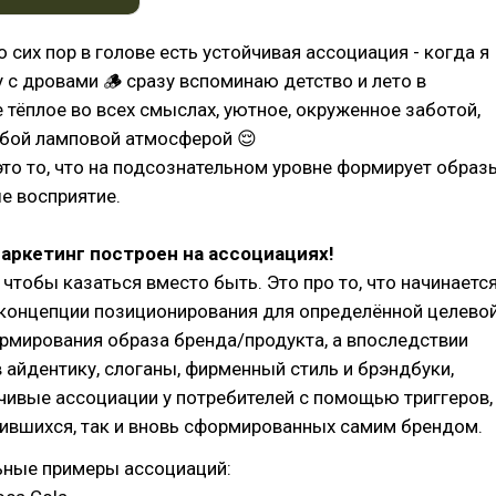
о сих пор в голове есть устойчивая ассоциация - когда я
 с дровами 🪵 сразу вспоминаю детство и лето в
 тёплое во всех смыслах, уютное, окруженное заботой,
обой ламповой атмосферой 😌
это то, что на подсознательном уровне формирует образ
ше восприятие.
маркетинг построен на ассоциациях!
, чтобы казаться вместо быть. Это про то, что начинаетс
 концепции позиционирования для определённой целево
рмирования образа бренда/продукта, а впоследствии
 айдентику, слоганы, фирменный стиль и брэндбуки,
чивые ассоциации у потребителей с помощью триггеров,
жившихся, так и вновь сформированных самим брендом.
ьные примеры ассоциаций: