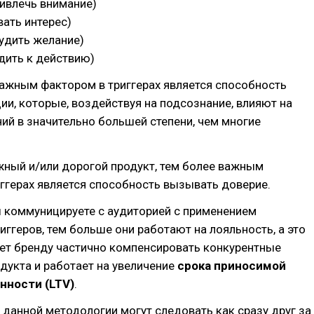
привлечь внимание)
звать интерес)
будить желание)
удить к действию)
ажным фактором в триггерах является способность
и, которые, воздействуя на подсознание, влияют на
ий в значительно большей степени, чем многие
жный и/или дорогой продукт, тем более важным
ггерах является способность вызывать доверие.
 коммуницируете с аудиторией с применением
иггеров, тем больше они работают на лояльность, а это
яет бренду частично компенсировать конкурентные
дукта и работает на увеличение
срока приносимой
нности (LTV)
.
 данной методологии могут следовать как сразу друг за