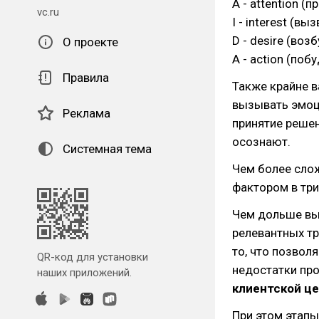
A - attention (
vc.ru
I - interest (вы
D - desire (воз
О проекте
A - action (поб
Правила
Также крайне в
вызывать эмоци
Реклама
принятие решен
осознают.
Системная тема
Чем более сло
фактором в три
Чем дольше вы
релевантных тр
то, что позвол
QR-код для установки
недостатки про
наших приложений.
клиентской це
При этом этапы