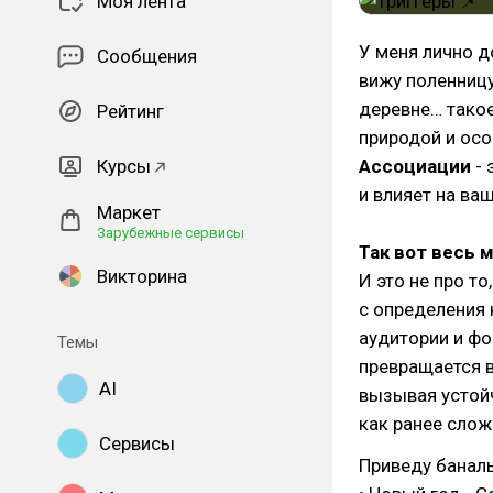
Моя лента
У меня лично д
Сообщения
вижу поленницу
деревне… такое
Рейтинг
природой и ос
Курсы
Ассоциации
- 
и влияет на ва
Маркет
Зарубежные сервисы
Так вот весь 
Викторина
И это не про то
с определения
аудитории и фо
Темы
превращается в
AI
вызывая устой
как ранее сло
Сервисы
Приведу банал