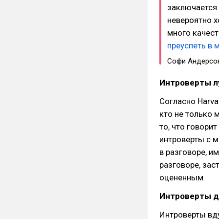
заключается 
невероятно х
много качест
преуспеть в 
Софи Андерсо
Интроверты л
Согласно Harva
кто не только 
то, что говори
интроверты с м
в разговоре, и
разговоре, зас
оцененным.
Интроверты д
Интроверты вд