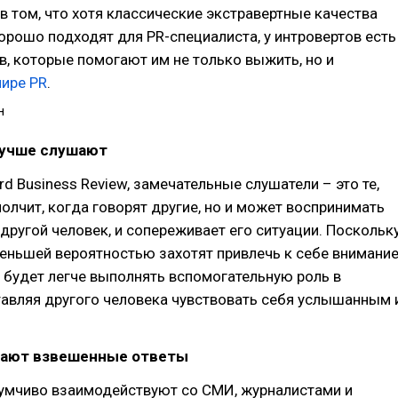
в том, что хотя классические экстравертные качества
орошо подходят для PR-специалиста, у интровертов есть
в, которые помогают им не только выжить, но и
мире PR
.
н
учше слушают
rd Business Review, замечательные слушатели – это те,
молчит, когда говорят другие, но и может воспринимать
т другой человек, и сопереживает его ситуации. Поскольк
еньшей вероятностью захотят привлечь к себе внимани
м будет легче выполнять вспомогательную роль в
тавляя другого человека чувствовать себя услышанным 
ают взвешенные ответы
умчиво взаимодействуют со СМИ, журналистами и