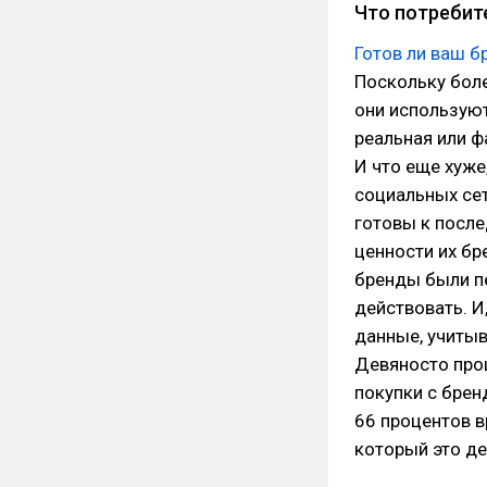
Что потребит
Готов ли ваш б
Поскольку боле
они используют
реальная или ф
И что еще хуже
социальных сет
готовы к после
ценности их бр
бренды были пе
действовать. И
данные, учитыв
Девяносто проц
покупки с брен
66 процентов в
который это де