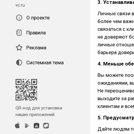
3. Устанавлив
vc.ru
Личные связи в
О проекте
более чем важн
связаться с к
Правила
не доверяют б
личные отноше
Реклама
барьера довери
Системная тема
4. Меньше об
Вы можете пооб
ожиданиями, в
Не переоценива
выходите за р
клиентам и все
QR-код для установки
наших приложений.
5. Предусматр
Дайте людям то