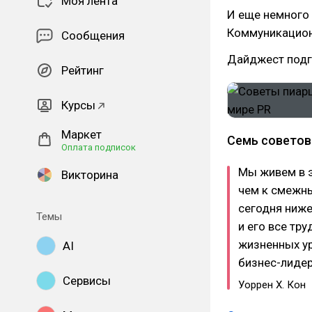
Моя лента
И еще немного 
Коммуникационн
Сообщения
Дайджест под
Рейтинг
Курсы
Маркет
Семь советов 
Оплата подписок
Мы живем в э
Викторина
чем к смежн
сегодня ниже
Темы
и его все тр
жизненных ур
AI
бизнес-лидер
Сервисы
Уоррен Х. Кон