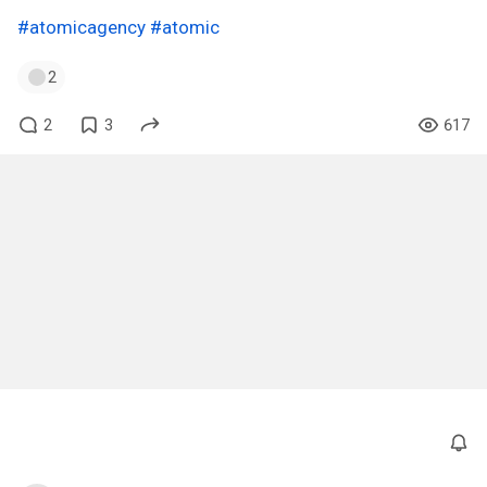
#atomicagency
#atomic
2
2
3
617