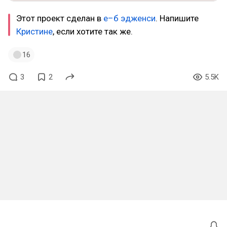
Этот проект сделан в
е–б эдженси
. Напишите
Кристине
, если хотите так же.
16
3
2
5.5K