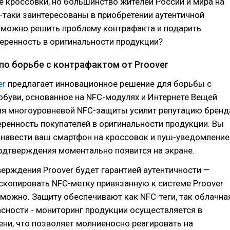
 кроссовки, но большинство жителей России и мира на
-таки заинтересованы в приобретении аутентичной
 можно решить проблему контрафакта и подарить
еренность в оригинальности продукции?
по борьбе с контрафактом от Proover
er
предлагает инновационное решение для борьбы с
буви, основанное на NFC-модулях и Интернете Вещей
гия многоуровневой NFC-защиты усилит репутацию бренд
еренность покупателей в оригинальности продукции. Вы
 навести ваш смартфон на кроссовок и пуш-уведомление
одтверждения моментально появится на экране.
ерждения Proover будет гарантией аутентичности —
скопировать NFC-метку привязанную к системе Proover
можно. Защиту обеспечивают как NFC-теги, так облачна
сности - мониторинг продукции осуществляется в
ни, что позволяет молниеносно реагировать на