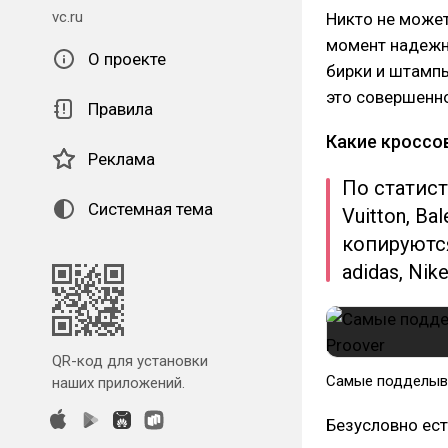
vc.ru
Никто не может
момент надежно
О проекте
бирки и штамп
это совершенно
Правила
Какие кроссо
Реклама
По статист
Системная тема
Vuitton, Ba
копируютс
adidas, Nik
QR-код для установки
Самые подделыв
наших приложений.
Безусловно ес