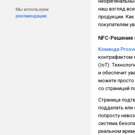
неоригинальные
наш взгляд все
Мы используем
рекомендации.
продукции. Как
покупателям ув
NFC-Решение 
Команда Proov
контрафактом о
(IoT). Техноло
и обеспечит ув
можете просто
со страницей п
Страница подтв
подделать или 
попросту невоз
система безопа
реальном време