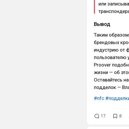
или записыва
транспондера
Вывод
Таким образом
брендовых кро
индустрию от ф
пользователю у
Proover подобн
жизни — об это
Оставайтесь на
подделок — Вла
#nfc
#подделк
17
8