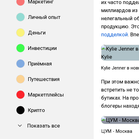
Маркетинг
их часто подде
миллиардов из 
Личный опыт
нелегальный о
продукцию. Это
Деньги
подделкой
. Вп
Инвестиции
Приёмная
Kylie Jenner в нов
Путешествия
При этом важн
встретить не т
Маркетплейсы
бутиках. На пр
блогеры находя
Крипто
Показать все
ЦУМ - Москва