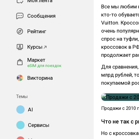
Моя лента
Все мы любим к
кто-то обуваетс
Сообщения
Vuitton. Кросс
очень популярн
Рейтинг
спрос на туфли
Курсы
кроссовок в РФ
продолжает рас
Маркет
eSIM для поездок
Для сравнения,
млрд рублей, т
Викторина
покупаемой рос
Темы
Продажи с 2010 п
AI
Что не так с
Сервисы
Но с кроссовка