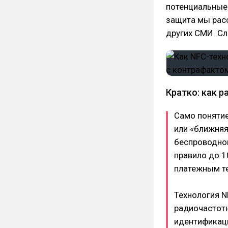
потенциальные 
защита мы расс
других СМИ. Сл
Кратко: как 
Само понятие
или «ближняя
беспроводной
правило до 1
платежным т
Технология NF
радиочастот
идентификац