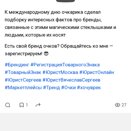
К международному дню очкарика сделал
подборку интересных фактов про бренды,
связанные с этими магическими стеклышками и
людьми, которые их носят
Есть свой бренд очков? Обращайтесь ко мне —
зарегистрируем! 😎
#Брендинг
#РегистрацияТоварногоЗнака
#ТоварныйЗнак
#ЮристМосква
#ЮристОнлайн
#ЮристСергеев
#ЮристВячеславСергеев
#Маркетплейсы
#Тренд
#Очки
#хочуврек
1
27