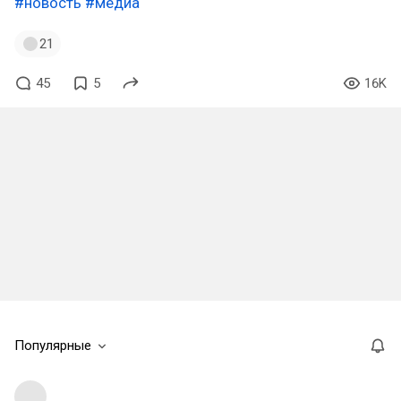
#новость
#медиа
21
45
5
16K
Популярные