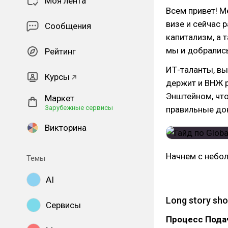
Моя лента
Всем привет! М
визе и сейчас 
Сообщения
капитализм, а 
мы и добрались 
Рейтинг
ИТ-таланты, вы
Курсы
держит и ВНЖ р
Энштейном, что
Маркет
Зарубежные сервисы
правильные до
Викторина
Начнем с небо
Темы
AI
Long story sh
Сервисы
Процесс Подач