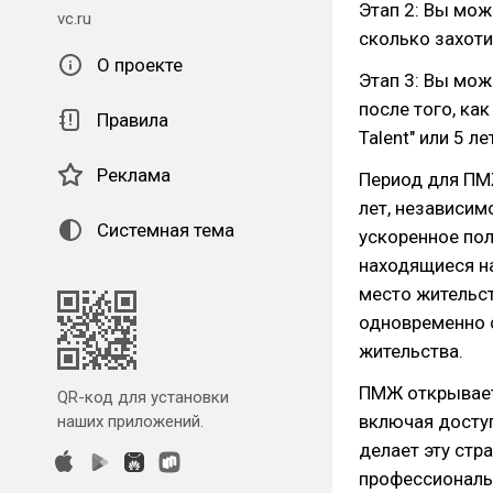
Этап 2: Вы мож
vc.ru
сколько захоти
О проекте
Этап 3: Вы мож
после того, как
Правила
Talent" или 5 ле
Реклама
Период для ПМЖ
лет, независим
Системная тема
ускоренное пол
находящиеся на
место жительст
одновременно 
жительства.
ПМЖ открывает
QR-код для установки
включая доступ
наших приложений.
делает эту ст
профессиональн