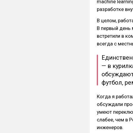
machine learnin
разработке вну
В целом, работ
В первый день 
встретили в ко
всегда с местн
Единствен
— в курилк
обсуждают 
футбол, ре
Когда я работа
обсуждали прое
умеют переключ
слабее, чем в 
инженеров.