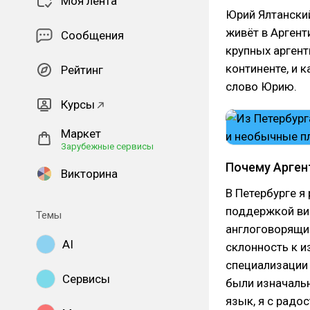
Моя лента
Юрий Ялтанский
живёт в Аргент
Сообщения
крупных аргент
континенте, и 
Рейтинг
слово Юрию.
Курсы
Маркет
Зарубежные сервисы
Почему Арген
Викторина
В Петербурге я
поддержкой вир
Темы
англоговорящим
AI
склонность к и
специализации 
Сервисы
были изначальн
язык, я с радо