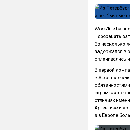
Work/life bala
Перерабатывать
За несколько ле
задержался в о
оплачивались и
В первой компа
в Accenture ка
обязанностями,
скрам-мастером
отличиях именн
Аргентине и во
а в Европе бол