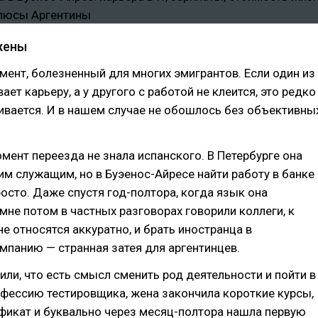
жены
ент, болезненный для многих эмигрантов. Если один из
ает карьеру, а у другого с работой не клеится, это редко
вается. И в нашем случае не обошлось без объективны
мент переезда не знала испанского. В Петербурге она
м служащим, но в Буэенос-Айресе найти работу в банке
осто. Даже спустя год-полтора, когда язык она
 мне потом в частных разговорах говорили коллеги, к
не относятся аккуратно, и брать иностранца в
панию — странная затея для аргентинцев.
или, что есть смысл сменить род деятельности и пойти в
офессию тестировщика, жена закончила короткие курсы,
фикат и буквально через месяц-полтора нашла первую