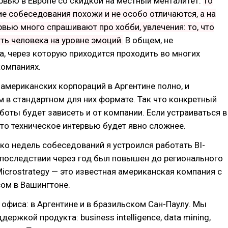
рвью в Европе со скидкой на местный менталитет.
То
ие собеседования похожи и не особо отличаются, а на
ервью много спрашивают про хобби, увлечения: то, что
ть человека на уровне эмоций.
В общем, не
, через которую приходится проходить во многих
компаниях.
 американских корпораций в Аргентине полно, и
 в стандартном для них формате. Так что конкретный
боты будет зависеть и от компании. Если устраиваться в
то техническое интервью будет явно сложнее.
ко недель собеседований я устроился работать BI-
впоследствии через год был повышен до регионального
icrostrategy — это известная американская компания c
ом в Вашингтоне.
 офиса: в Аргентине и в бразильском Сан-Паулу. Мы
ержкой продукта: business intelligence, data mining,