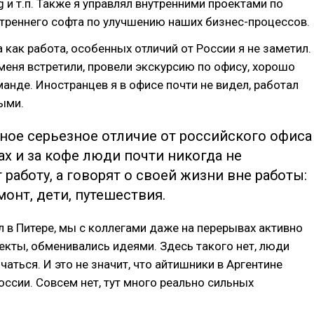
g и т.п. Также я управлял внутренними проектами по
треннего софта по улучшению наших бизнес-процессов.
а как работа, особенных отличий от России я не заметил.
меня встретили, провели экскурсию по офису, хорошо
манде. Иностранцев я в офисе почти не видел, работал
ыми.
ное серьезное отличие от российского офиса
ах и за кофе люди почти никогда не
работу, а говорят о своей жизни вне работы:
монт, дети, путешествия.
л в Питере, мы с коллегами даже на перерывах активно
кты, обменивались идеями. Здесь такого нет, люди
аться. И это не значит, что айтишники в Аргентине
России. Совсем нет, тут много реально сильных