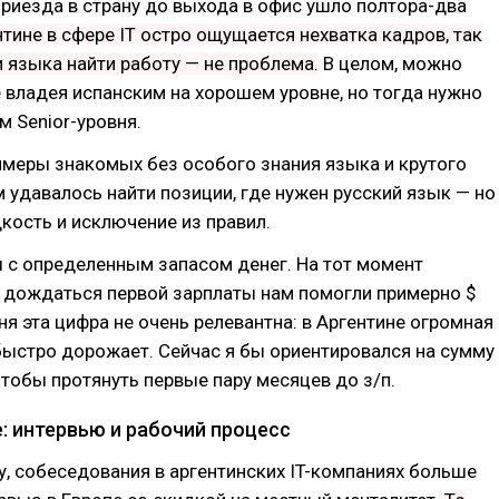
 приезда в страну до выхода в офис ушло полтора-два
нтине в сфере IT остро ощущается нехватка кадров, так
и языка найти работу — не проблема.
В целом, можно
е владея испанским на хорошем уровне, но тогда нужно
 Senior-уровня.
имеры знакомых без особого знания языка и крутого
 удавалось найти позиции, где нужен русский язык — но
дкость и исключение из правил.
 с определенным запасом денег. На тот момент
и дождаться первой зарплаты нам помогли примерно $
дня эта цифра не очень релевантна: в Аргентине огромная
быстро дорожает. Сейчас я бы ориентировался на сумму
чтобы протянуть первые пару месяцев до з/п.
е: интервью и рабочий процесс
, собеседования в аргентинских IT-компаниях больше