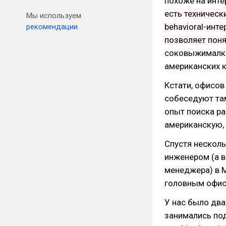
похоже на инте
есть техническ
Мы используем
behavioral-инт
рекомендации.
позволяет поня
соковыжималка
американских 
Кстати, офисов
собеседуют там
опыт поиска ра
американскую, 
Спустя несколь
инженером (а 
менеджера) в M
головным офис
У нас было два
занимались подд