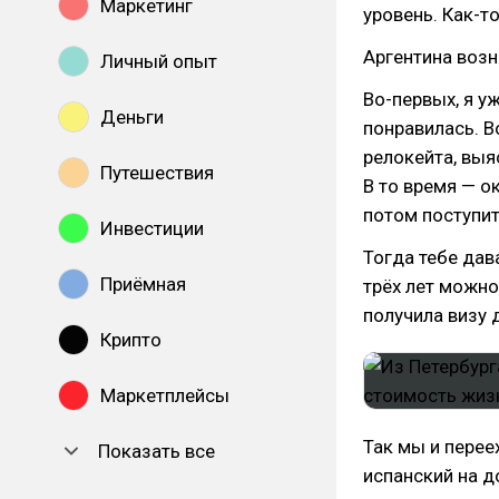
Маркетинг
уровень. Как-т
Аргентина возн
Личный опыт
Во-первых, я уж
Деньги
понравилась. В
релокейта, выяс
Путешествия
В то время — о
потом поступит
Инвестиции
Тогда тебе дав
Приёмная
трёх лет можно
получила визу 
Крипто
Маркетплейсы
Так мы и переех
Показать все
испанский на д