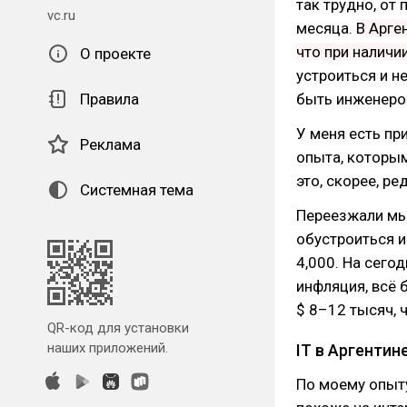
так трудно, от
vc.ru
месяца.
В Арге
что при наличи
О проекте
устроиться и н
Правила
быть инженером
У меня есть пр
Реклама
опыта, которым
это, скорее, ре
Системная тема
Переезжали мы
обустроиться 
4,000. На сего
инфляция, всё 
$ 8–12 тысяч, 
QR-код для установки
наших приложений.
IT в Аргентин
По моему опыту