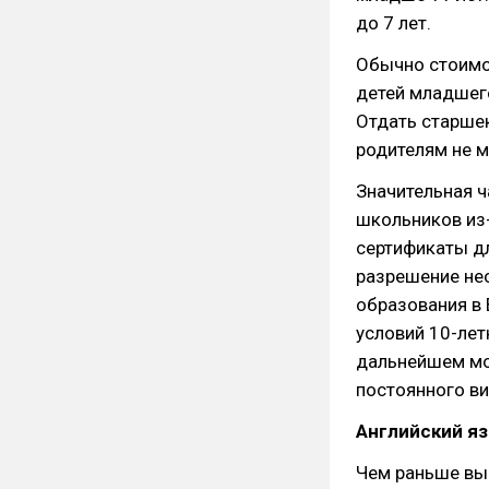
до 7 лет.
Обычно стоимо
детей младшего
Отдать старше
родителям не м
Значительная ч
школьников из-
сертификаты д
разрешение нео
образования в
условий 10-лет
дальнейшем мо
постоянного ви
Английский я
Чем раньше вы 