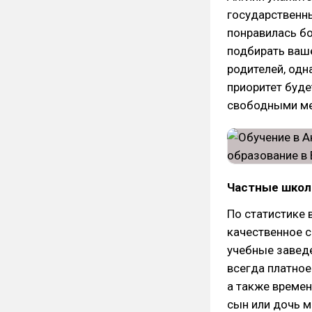
государственны
понравилась бо
подбирать ваше
родителей, одн
приоритет буд
свободными ме
Частные школ
По статистике 
качественное 
учебные заведе
всегда платное
а также времен
сын или дочь м