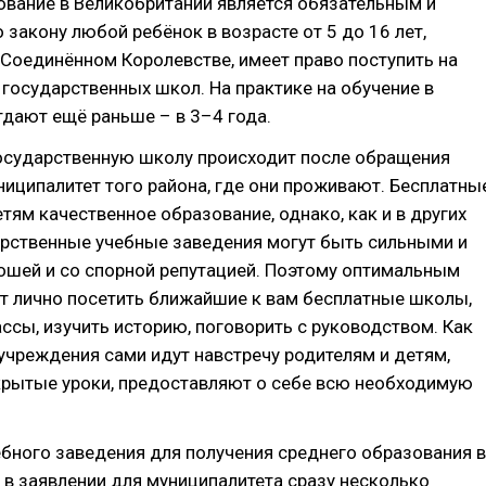
ование в Великобритании является обязательным и
 закону любой ребёнок в возрасте от 5 до 16 лет,
Соединённом Королевстве, имеет право поступить на
з государственных школ. На практике на обучение в
тдают ещё раньше – в 3–4 года.
государственную школу происходит после обращения
ниципалитет того района, где они проживают. Бесплатны
ям качественное образование, однако, как и в других
арственные учебные заведения могут быть сильными и
ошей и со спорной репутацией. Поэтому оптимальным
т лично посетить ближайшие к вам бесплатные школы,
ссы, изучить историю, поговорить с руководством. Как
 учреждения сами идут навстречу родителям и детям,
крытые уроки, предоставляют о себе всю необходимую
бного заведения для получения среднего образования в
 в заявлении для муниципалитета сразу несколько