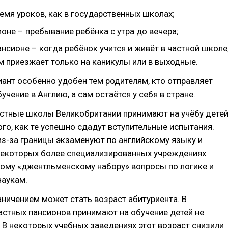
емя уроков, как в государственных школах;
оне – пребывание ребёнка с утра до вечера;
нсионе – когда ребёнок учится и живёт в частной школе
м приезжает только на каникулы или в выходные.
ант особенно удобен тем родителям, кто отправляет
учение в Англию, а сам остаётся у себя в стране.
астные школы Великобритании принимают на учёбу дете
ого, как те успешно сдадут вступительные испытания.
з-за границы экзаменуют по английскому языку и
 некоторых более специализированных учреждениях
тому «джентльменскому набору» вопросы по логике и
наукам.
ничением может стать возраст абитуриента. В
астных пансионов принимают на обучение детей не
 В некоторых учебных заведениях этот возраст снизили