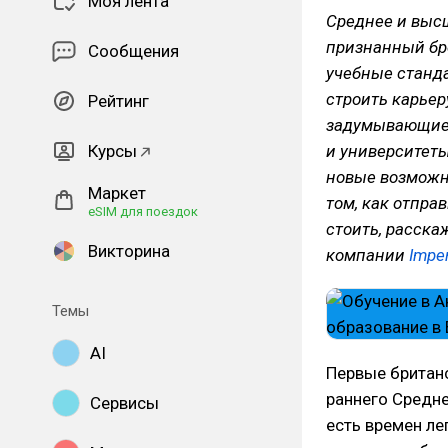
Моя лента
Среднее и высш
признанный бр
Сообщения
учебные станда
строить карьер
Рейтинг
задумывающиес
Курсы
и университет
новые возможно
Маркет
том, как отпра
eSIM для поездок
стоить, расска
Викторина
компании
Imper
Темы
AI
Первые британ
раннего Средне
Сервисы
есть времен ле