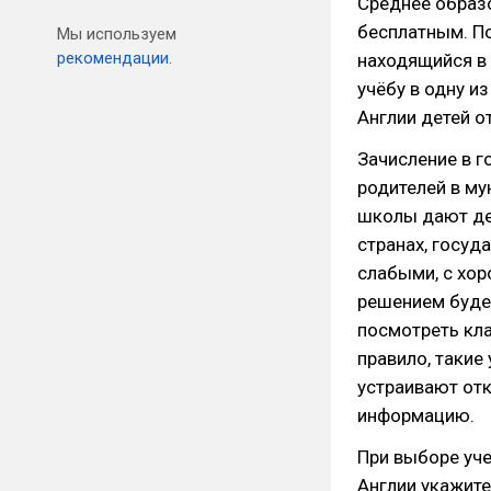
Среднее образ
бесплатным. По
Мы используем
рекомендации.
находящийся в 
учёбу в одну и
Англии детей о
Зачисление в 
родителей в му
школы дают дет
странах, госуд
слабыми, с хор
решением буде
посмотреть кла
правило, такие
устраивают от
информацию.
При выборе уче
Англии укажите