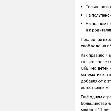
Только во вр
На полупанси
На полном па
а к родителя
Последний вари
своё чадо на об
Как правило, ч
только после т
Обычно детей и
математике, в
добавляют к э
естественным 
Ещё одним огра
большинстве ч
младше 11 лет.