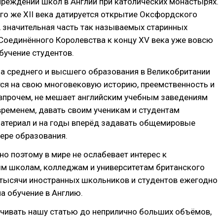
чреждении школ в Англии при католических монастырях.
го же XII века датируется открытие Оксфордского
А значительная часть так называемых старинных
Соединённого Королевства к концу XV века уже вовсю
бучение студентов.
а среднего и высшего образования в Великобритании
ся на свою многовековую историю, преемственность и
 впрочем, не мешает английским учебным заведениям
 временем, давать своим ученикам и студентам
атериал и на годы вперёд задавать общемировые
ере образования.
но поэтому в мире не ослабевает интерес к
м школам, колледжам и университетам британского
 тысячи иностранных школьников и студентов ежегодно
а обучение в Англию.
ичивать нашу статью до неприлично больших объёмов,