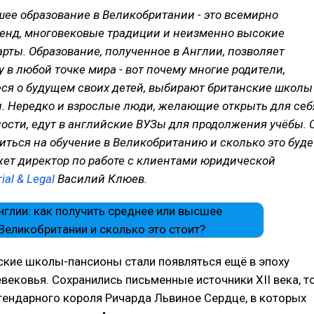
ее образование в Великобритании - это всемирно
енд, многовековые традиции и неизменно высокие
рты. Образование, полученное в Англии, позволяет
у в любой точке мира - вот почему многие родители,
я о будущем своих детей, выбирают британские школы
ы. Нередко и взрослые люди, желающие открыть для себ
сти, едут в английские ВУЗы для продолжения учёбы. 
виться на обучение в Великобританию и сколько это буде
жет директор по работе с клиентами юридической
ial & Legal
Василий Клюев.
ские школы-пансионы стали появляться ещё в эпоху
вековья. Сохранились письменные источники XII века, т
гендарного короля Ричарда Львиное Сердце, в которых