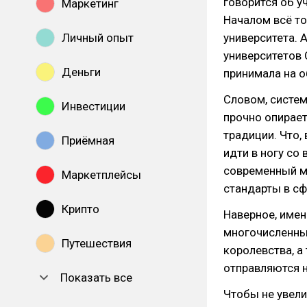
говорится об у
Маркетинг
Началом всё то
Личный опыт
университета. 
университетов 
Деньги
принимала на о
Словом, систем
Инвестиции
прочно опирает
традиции. Что,
Приёмная
идти в ногу со
современный м
Маркетплейсы
стандарты в сф
Крипто
Наверное, имен
многочисленны
Путешествия
королевства, а
отправляются н
Показать все
Чтобы не увел