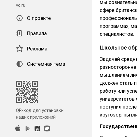
мы сознательно
vc.ru
сфере британс
О проекте
профессиональ
программах, ма
Правила
специалистов.
Школьное обр
Реклама
Задачей средне
Системная тема
разносторонне
мышлением лич
должен стать п
работу или усп
университетов 
поступил посл
QR-код для установки
кругозор, пытл
наших приложений.
Государствен