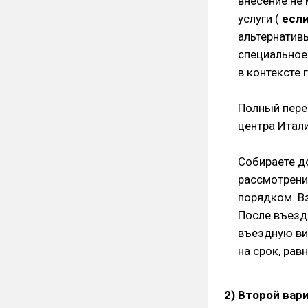
внесение не
услуги (
если
альтернатив
специальное
в контексте
Полный пере
центра Итали
Собираете д
рассмотрени
порядком. Вз
После въезд
въездную ви
на срок, рав
2) Второй вар