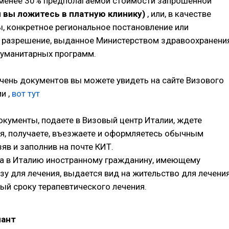
 менее 30% предполагаемой стоимости запрошенной
 вы ложитесь в платную клинику)
, или, в качестве
ы, конкретное региональное постановление или
 разрешение, выданное Министерством здравоохранени
 гуманитарных программ.
чень документов вы можете увидеть на сайте Визового
и ,
вот тут
окументы, подаете в Визовый центр Италии, ждете
я, получаете, въезжаете и оформляетесь обычным
яв и заполнив на почте КИТ.
а в Италию иностранному гражданину, имеющему
зу для лечения, выдается вид на жительство для лечени
ный сроку терапевтического лечения.
иант