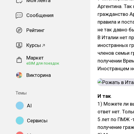
Моя лента
Аргентина. Так
гражданство Ар
Сообщения
правила и пост
не так давно б
Рейтинг
В Италии нет п
Курсы
иностранных гр
членов семьи г
Маркет
получении Врем
eSIM для поездок
Иностранцем н
Викторина
Темы
И так
.
1) Можете ли в
AI
ответ нет. Тол
5 лет по ПМЖ -
Сервисы
получение граж