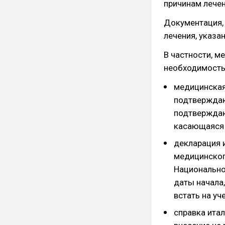
причинам лечен
Документация,
лечения, указан
В частности, 
необходимость
медицинская
подтверждаю
подтверждаю
касающаяся 
декларация 
медицинског
Национально
даты начала
встать на уч
справка ита