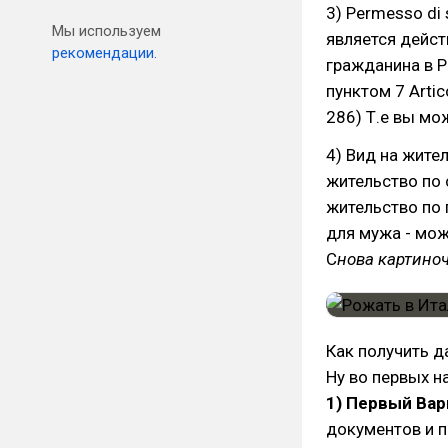
3) Permesso di 
Мы используем
является дейс
рекомендации.
гражданина в Р
пунктом 7 Artico
286) Т.е вы мо
4) Вид на жите
жительство по
жительство по 
для мужа - мож
С
нова картино
Как получить д
Ну во первых н
1) Первый Вар
документов и п