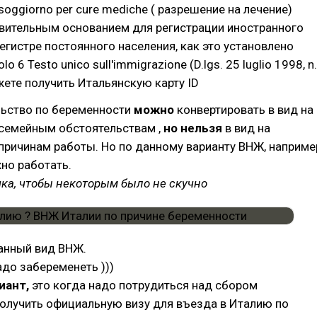
soggiorno per cure mediche ( разрешение на лечение)
твительным основанием для регистрации иностранного
егистре постоянного населения, как это установлено
lo 6 Testo unico sull'immigrazione (D.lgs. 25 luglio 1998, n.
жете получить Итальянскую карту ID
льство по беременности
можно
конвертировать в вид на
 семейным обстоятельствам ,
но нельзя
в вид на
причинам работы. Но по данному варианту ВНЖ, наприме
но работать.
чка, чтобы некоторым было не скучно
анный вид ВНЖ.
адо забеременеть )))
иант,
это когда надо потрудиться над сбором
олучить официальную визу для въезда в Италию по