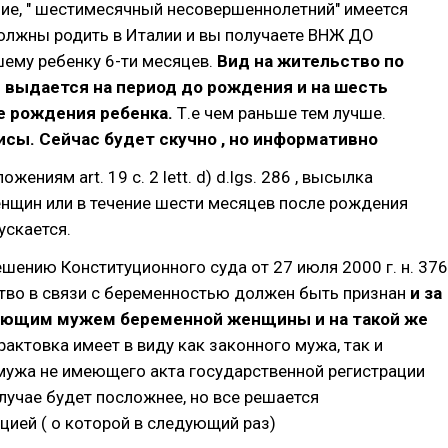
ие, " шестимесячный несовершеннолетний" имеется
олжны родить в Италии и вы получаете ВНЖ ДО
ему ребенку 6-ти месяцев.
Вид на жительство по
 выдается на период до рождения и на шесть
е рождения ребенка.
Т.е чем раньше тем лучше.
сы. Сейчас будет скучно , но информативно
жениям art. 19 c. 2 lett. d) d.lgs. 286 , высылка
нщин или в течение шести месяцев после рождения
ускается.
ешению Конституционного суда от 27 июля 2000 г. н. 376
ство в связи с беременностью должен быть признан
и за
ющим мужем беременной женщины и на такой же
рактовка имеет в виду как законного мужа, так и
мужа не имеющего акта государственной регистрации
случае будет посложнее, но все решается
ией ( о которой в следующий раз)