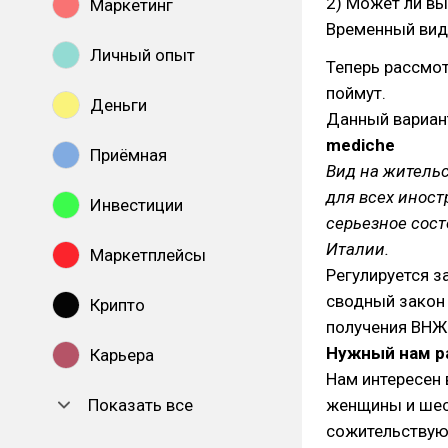
2) Может ли вы
Маркетинг
Временный вид 
Личный опыт
Теперь рассмот
поймут.
Деньги
Данный вариан
mediche
Приёмная
Вид на житель
для всех иност
Инвестиции
серьезное сост
Италии.
Маркетплейсы
Регулируется за
сводный закон 
Крипто
получения ВНЖ
Нужный нам ра
Карьера
Нам интересен 
Показать все
женщины и шес
сожительствую