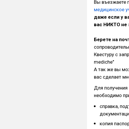
Вы въезжаете п
медицинское 
даже если у в
вас НИКТО не 
Берете на поч
сопроводительн
Квестуру с зап
mediche"
А так же вы мо
вас сделает мн
Для получения
необходимо пр
справка, по
документаци
копия паспор