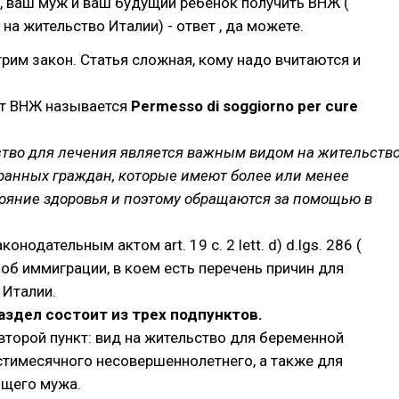
, ваш муж и ваш будущий ребенок получить ВНЖ (
на жительство Италии) - ответ , да можете.
рим закон. Статья сложная, кому надо вчитаются и
т ВНЖ называется
Permesso di soggiorno per cure
ство для лечения является важным видом на жительств
ранных граждан, которые имеют более или менее
ояние здоровья и поэтому обращаются за помощью в
конодательным актом art. 19 c. 2 lett. d) d.lgs. 286 (
об иммиграции, в коем есть перечень причин для
 Италии.
здел состоит из трех подпунктов.
второй пункт: вид на жительство для беременной
тимесячного несовершеннолетнего, а также для
щего мужа.