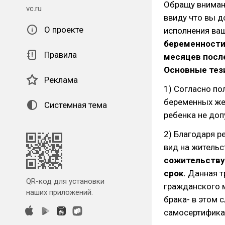
Обращу вниман
vc.ru
ввиду что вы д
О проекте
исполнения ваш
беременности
Правила
месяцев посл
Основные тези
Реклама
1) Согласно поло
беременных же
Системная тема
ребенка не доп
2) Благодаря р
вид на житель
сожительству
срок.
Данная т
QR-код для установки
гражданского 
наших приложений.
брака- в этом 
самосертификац