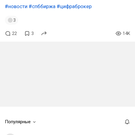
#новости
#спббиржа
#цифраброкер
3
22
3
14K
Популярные