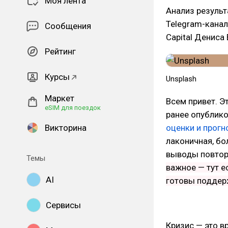
Моя лента
Анализ результ
Telegram-кана
Сообщения
Capital Дениса
Рейтинг
Курсы
Unsplash
Маркет
Всем привет. Э
eSIM для поездок
ранее опублико
Викторина
оценки и прогн
лаконичная, бо
выводы повторя
Темы
важное — тут е
AI
готовы поддер
Сервисы
Кризис — это в