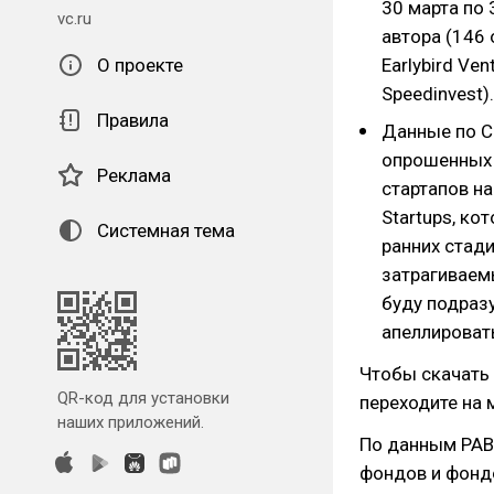
30 марта по 
vc.ru
автора (146 
Earlybird Ven
О проекте
Speedinvest).
Правила
Данные по С
опрошенных 
Реклама
стартапов на
Startups, ко
Системная тема
ранних стади
затрагиваемы
буду подразу
апеллироват
Чтобы скачать 
QR-код для установки
переходите на 
наших приложений.
По данным РАВИ
фондов и фонд