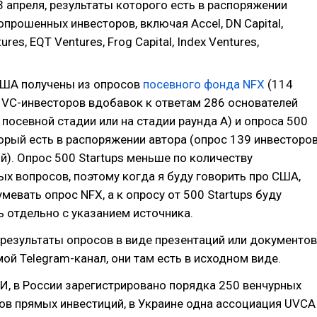
3 апреля, результаты которого есть в распоряжении
опрошенных инвесторов, включая Accel, DN Capital,
tures, EQT Ventures, Frog Capital, Index Ventures,
ША получены из опросов
посевного фонда NFX
(114
VC-инвесторов вдобавок к ответам 286 основателей
 посевной стадии или на стадии раунда А) и опроса 500
торый есть в распоряжении автора (опрос 139 инвесторо
й). Опрос 500 Startups меньше по количеству
х вопросов, поэтому когда я буду говорить про США,
мевать опрос NFX, а к опросу от 500 Startups буду
ь отдельно с указанием источника.
результаты опросов в виде презентаций или документов
мой Telegram-канал, они там есть в исходном виде.
, в России зарегистрировано порядка 250 венчурных
ов прямых инвестиций, в Украине одна ассоциация UVCA