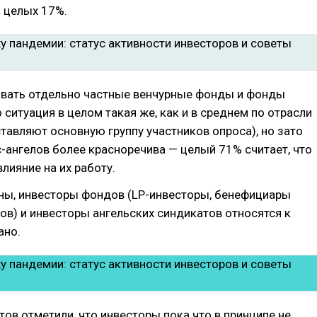
— целых 17%.
ивать отдельно частные венчурные фонды и фонды
 то ситуация в целом такая же, как и в среднем по отрасли
ставляют основную группу участников опроса), но зато
-ангелов более красноречива — целый 71% считает, что
влияние на их работу.
оны, инвесторы фондов (LP-инвесторы, бенефициары
в) и инвесторы ангельских синдикатов относятся к
ано.
ов отметили, что инвесторы пока что в принципе не