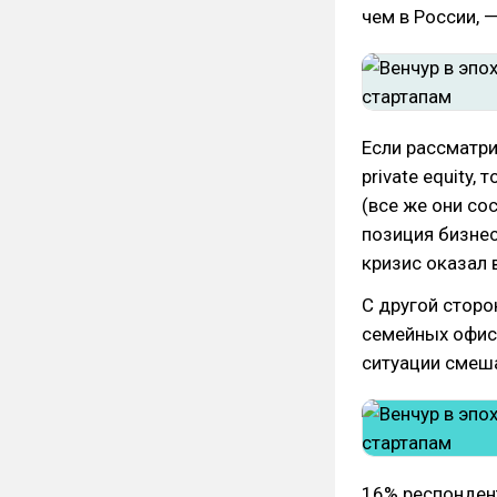
чем в России, 
Если рассматр
private equity,
(все же они со
позиция бизнес
кризис оказал 
С другой стор
семейных офисо
ситуации смеш
16% респондент