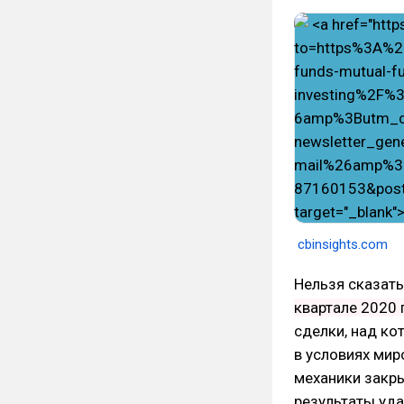
​
cbinsights.com
Нельзя сказать
квартале 2020
сделки, над ко
в условиях мир
механики закры
результаты уда