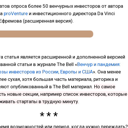
атов опроса более 50 венчурных инвесторов от автора
ла
proVenture
и инвестиционного директора Da Vinci
 Ефремова (расширенная версия).
та статья является расширенной и дополненной версией
ванной статьи в журнале The Bell «
Венчур и пандемия:
озы инвесторов из России, Европы и США
». Она менее
лее сухая, хотя большая часть материала, риторика и
ют опубликованный в The Bell материал.
Но самое
сть новые секции, например список инвесторов, которые
живать стартапы в трудную минуту
.
ремя возможностей или период, когда нужно переждать?