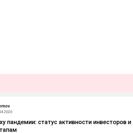
remov
04.2020
оху пандемии: статус активности инвесторов и
ртапам