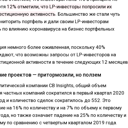
отя
12% отметили, что LP-инвесторы попросили их
вестиционную активность
. Большинство же стали чуть
ниторить портфель и дали своим LP-инвесторам
 по влиянию коронавируса на бизнес портфельных
ция немного более оживленная, поскольку 40%
идают, что возможны запросы от LP-инвесторов на
тиционной активности в течение следующих 12 месяцев
ие проектов — притормозили, но ползем
итической компании CB Insights, общий объем
 частных компаний сократился в первый квартал 2020
рд и количество сделок сократилось до 552. Это
ие на 16% по количеству и на 7% по объему к первому
года, но также означает падение на 25% по количеству и
му по сравнению с четвертым кварталом 2019 года.