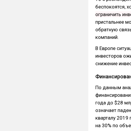
беспокоятся, х
ограничить ин
пристальнее мо
обратную связь
компаний.
В Европе ситуа
инвесторов ож
снижение инвес
Финансирован
По данным анал
финансирования
года до $28 мл
означает паден
кварталу 2019 
на 30% по объе