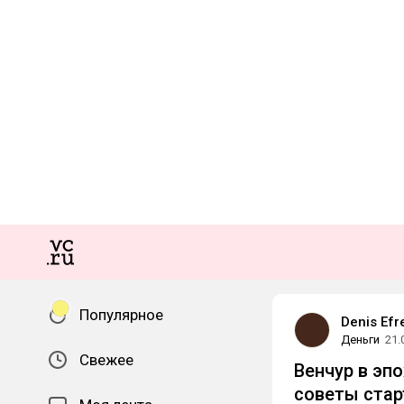
Популярное
Denis Ef
Деньги
21.
Свежее
Венчур в эп
советы ста