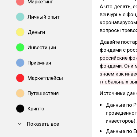
Маркетинг
А что делать, 
венчурные фон
Личный опыт
коронавирусом?
вопросы тревож
Деньги
Давайте поста
Инвестиции
фондами с рос
российские фо
Приёмная
фондами. Они м
знаем как инве
Маркетплейсы
глобальных ры
Источники дан
Путешествия
Данные по Р
Крипто
проведенног
инвесторов).
Показать все
Данные по Е