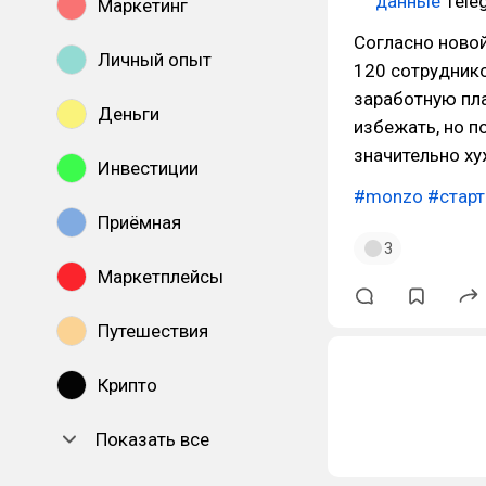
данные
Tele
Маркетинг
Согласно ново
Личный опыт
120 сотруднико
заработную пла
Деньги
избежать, но п
значительно ху
Инвестиции
#monzo
#стар
Приёмная
3
Маркетплейсы
Путешествия
Крипто
Показать все