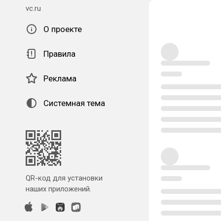
vc.ru
О проекте
Правила
Реклама
Системная тема
QR-код для установки
наших приложений.