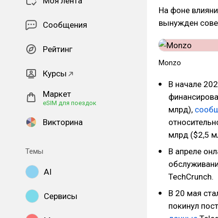
Моя лента
На фоне влияни
вынужден сове
Сообщения
Рейтинг
Monzo
Курсы
В начале 20
Маркет
финансирован
eSIM для поездок
млрд),
сооб
Викторина
относитель
млрд ($2,5 м
В апреле онл
Темы
обслуживани
AI
TechCrunch.
В 20 мая ст
Сервисы
покинул пост