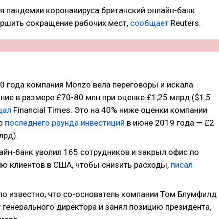
я пандемии коронавируса британский онлайн-банк
ршить сокращение рабочих мест,
сообщает
Reuters.
20 года компания Monzo вела переговоры и искала
ие в размере £70-80 млн при оценке £1,25 млрд ($1,5
щал
Financial Times. Это на 40% ниже оценки компании
но
последнего раунда инвестиций
в июне 2019 года — £2
лрд).
айн-банк уволил 165 сотрудников и закрыл офис по
ю клиентов в США, чтобы снизить расходы,
писал
ало известно, что со-основатель компании Том Блумфилд
 генерального директора и занял позицию президента,