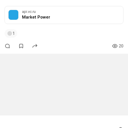
api.vc.ru
Market Power
1
20