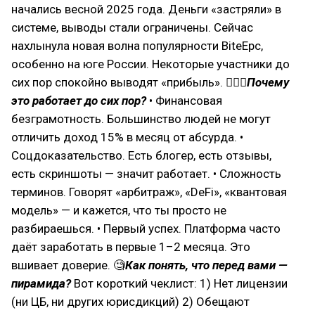
начались весной 2025 года. Деньги «застряли» в
системе, выводы стали ограничены. Сейчас
нахлынула новая волна популярности BiteEpc,
особенно на юге России. Некоторые участники до
сих пор спокойно выводят «прибыль». 🤷🏻‍♂
Почему
это работает до сих пор?
• Финансовая
безграмотность. Большинство людей не могут
отличить доход 15% в месяц от абсурда. •
Соцдоказательство. Есть блогер, есть отзывы,
есть скриншоты — значит работает. • Сложность
терминов. Говорят «арбитраж», «DeFi», «квантовая
модель» — и кажется, что ты просто не
разбираешься. • Первый успех. Платформа часто
даёт заработать в первые 1–2 месяца. Это
вшивает доверие. 🧐
Как понять, что перед вами —
пирамида?
Вот короткий чеклист: 1) Нет лицензии
(ни ЦБ, ни других юрисдикций) 2) Обещают