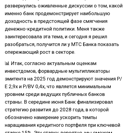
развернулись оживленные дискуссии о том, какой
именно банк продемонстрирует наибольшую
доходность в предстоящей фазе смягчения
денежно-кредитной политики. Меня также
заинтересовала эта тема, и сегодня я решил
разобраться, получится ли у МТС Банка показать
опережающий рост в секторе.
📊 Итак, согласно актуальным оценкам
инвестдомов, форвардные мультипликаторы
эмитента на 2025 год демонстрируют значения P/
Е 2,9х и P/BV 0,4х, что является минимальным
уровнем среди ведущих публичных банков
страны. В середине июня Банк финализировал
стратегию развития до 2028 года, в которой
обозначено намерение ускорить темпы
наращивания кредитного портфеля при ключевой
ставке 15%. Эту ставку, вероятно, мы сможем