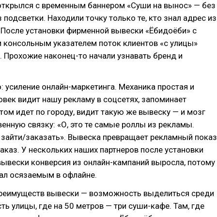
открылся с временным баннером «Суши на вынос» — без
з подсветки. Находили точку только те, кто знал адрес из
 После установки фирменной вывески «Ёбидоёби» с
и консольным указателем поток клиентов «с улицы»
. Прохожие наконец-то начали узнавать бренд и
: усиление онлайн-маркетинга. Механика простая и
овек видит нашу рекламу в соцсетях, запоминает
том идет по городу, видит такую же вывеску — и мозг
енную связку: «О, это те самые роллы из рекламы.
о зайти/заказать». Вывеска превращает рекламный показ
аказ. У нескольких наших партнеров после установки
вывески конверсия из онлайн-кампаний выросла, потому
тал осязаемым в офлайне.
преимуществ вывески — возможность выделиться среди
ть улицы, где на 50 метров — три суши-кафе. Там, где