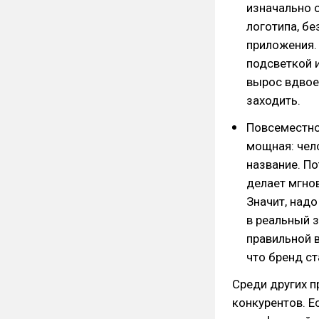
изначально 
логотипа, бе
приложения.
подсветкой 
вырос вдвое
заходить.
Повсеместно
мощная: чел
название. По
делает мгнов
Значит, над
в реальный з
правильной 
что бренд с
Среди других 
конкурентов. Ес