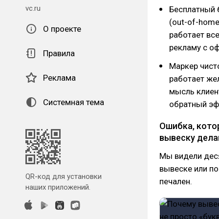
vc.ru
Бесплатный 
(out-of-home
О проекте
работает все
рекламу с о
Правила
Маркер чист
Реклама
работает жел
мысль клиент
Системная тема
обратный эфф
Ошибка, кото
вывеску дела
Мы видели деся
вывеске или по
QR-код для установки
печален.
наших приложений.