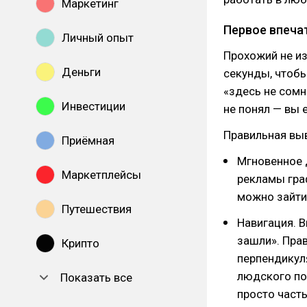
Маркетинг
Первое впеча
Личный опыт
Прохожий не из
Деньги
секунды, чтобы
«здесь не сомн
Инвестиции
не понял — вы е
Правильная вы
Приёмная
Мгновенное 
Маркетплейсы
рекламы граф
можно зайти
Путешествия
Навигация. В
зашли». Прав
Крипто
перпендикул
людского по
Показать все
просто част