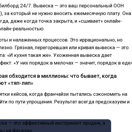
билборд 24/7. Вывеска — это ваш персональный OOH
), за который не нужно вносить ежемесячную плату. Она
гда, даже когда точка закрыта, и «сшивает» онлайн-
флайн-реальностью.
оты и налаженных процессов. Это иррационально, но
езно. Грязная, перегоревшая или кривая вывеска — это
а: «И кухня такая же». Ухоженная вывеска дает
ект: «У них порядок в мелочах — значит, порядок в еде»
рая обходится в миллионы: что бывает, когда
ют «тяп-ляп»
тки кейсов, когда франчайзи пытались сэкономить на
йти по пути упрощения. Результат всегда предсказуем и