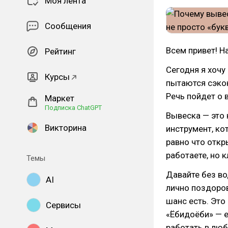
Моя лента
Сообщения
Всем привет! Н
Рейтинг
Сегодня я хочу
Курсы
пытаются сэко
Речь пойдет о 
Маркет
Подписка ChatGPT
Вывеска — это 
Викторина
инструмент, ко
равно что откр
работаете, но к
Темы
Давайте без во
AI
лично поздоро
шанс есть. Это
Сервисы
«Ёбидоёби» — 
работать в люб