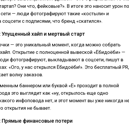
тартап? Они что, фейковые?». В итоге это наносит урон п
 сети — люди фотографируют такие «костыли» и
соцсети с подписями, что бренд «скатился».
 Упущенный хайп и мертвый старт
очки — это уникальный момент, когда можно собрать
хайп. Открытие с полноценной вывеской «Ёбидоёби» —
Люди фотографируют, выкладывают в соцсети, пишут в
ах: «Ого, у нас открылся Ёбидоёби!». Это бесплатный PR,
ает волну заказов.
менным баннером или буквой «Ё» проходит в полной
рода это выглядит как «ну, открылось еще одно
какого инфоповода нет, и этот момент вы уже никогда н
го открытия не бывает.
 Прямые финансовые потери