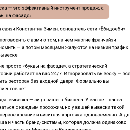
а связи Константин Зимен, основатель сети «Ёбидоёби».
 поговорить с вами о том, на чем многие франчайзи
номить — а потом месяцами жалуются на низкий трафик.
вывеске.
не просто «буквы на фасаде», а стратегический
торый работает на вас 24/7. Игнорировать вывеску — вс
ыть ресторан без входной двери. Формально вы
лиентов нет.
ды: вывеска — лицо вашего бизнеса. У вас нет шанса
ваться с каждым прохожим, но у вашей вывески такой
 первое касание и визитная карточка одновременно. А дл
еще и часть бренд-системы, которая должна одинаково
ом городе, от Москвы до Владивостока.