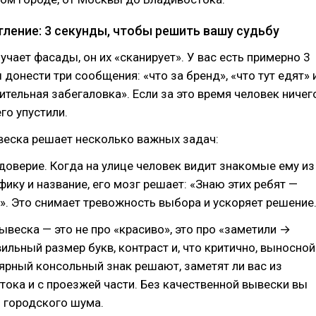
тление: 3 секунды, чтобы решить вашу судьбу
учает фасады, он их «сканирует». У вас есть примерно 3
 донести три сообщения: «что за бренд», «что тут едят» 
ительная забегаловка». Если за это время человек ничег
го упустили.
веска решает несколько важных задач:
доверие. Когда на улице человек видит знакомые ему из
ику и название, его мозг решает: «Знаю этих ребят —
». Это снимает тревожность выбора и ускоряет решение
ывеска — это не про «красиво», это про «заметили →
ильный размер букв, контраст и, что критично, выносной
ярный консольный знак решают, заметят ли вас из
тока и с проезжей части. Без качественной вывески вы
ь городского шума.