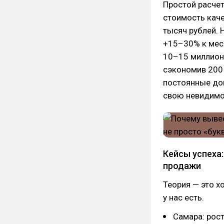
Простой расчет
стоимость кач
тысяч рублей. 
+15–30% к меся
10–15 миллионо
сэкономив 200 
постоянные до
свою невидимо
Кейсы успеха:
продажи
Теория — это х
у нас есть.
Самара: рост