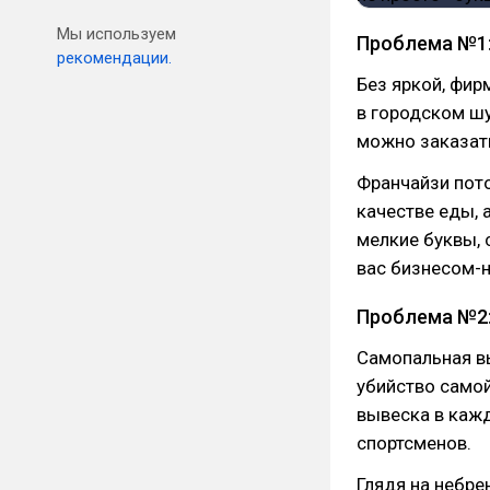
Мы используем
Проблема №1
рекомендации.
Без яркой, фир
в городском шу
можно заказат
Франчайзи пото
качестве еды, 
мелкие буквы, 
вас бизнесом-
Проблема №2:
Самопальная вы
убийство самой
вывеска в кажд
спортсменов.
Глядя на небре