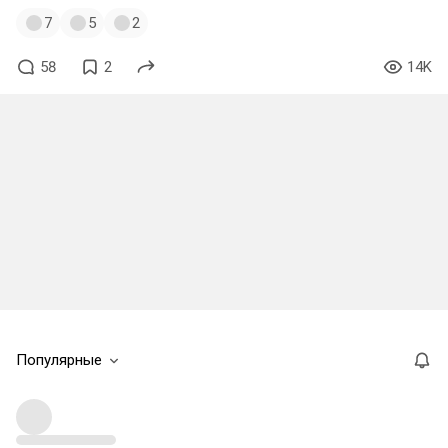
7
5
2
58
2
14K
Популярные