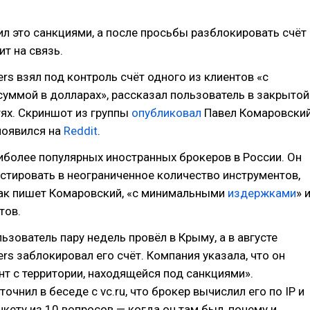
л это санкциями, а после просьбы разблокировать счёт
ит на связь.
kers взял под контроль счёт одного из клиентов «с
уммой в долларах», рассказал пользователь в закрытой
тях. Скриншот из группы
опубликовал
Павел Комаровский
появился на
Reddit
.
иболее популярных иностранных брокеров в России. Он
стировать в неограниченное количество инструментов,
как пишет Комаровский, «с минимальными
издержками
» 
тов.
льзователь пару недель провёл в Крыму, а в августе
kers заблокировал его счёт. Компания указала, что он
нт с территории, находящейся под санкциями».
очнил в беседе с vc.ru, что брокер вычислил его по IP и
нкету из 10 вопросов — когда он там был, почему и