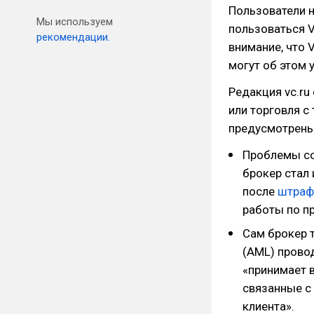
Пользователи 
Мы используем
пользоваться V
рекомендации.
внимание, что
могут об этом 
Редакция vc.ru 
или торговля с
предусмотрены,
Проблемы со
брокер стал 
после
штраф
работы по п
Сам брокер 
(AML) провод
«принимает 
связанные с 
клиента».