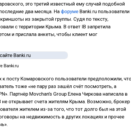
ровского, это третий известный ему случай подобной
последние два месяца. На
форуме
Banki.ru пользователи
криншоты из закрытой группы. Судя по тексту,
овали с территории Крыма. В ответ IB запретила
етом и прислала анкеты, чтобы клиент мог
 Banki.ru
 к посту Комаровского пользователи предположили, чт
атель тоже «не пару раз зашёл счёт посмотреть, а
PN». Партнёр Movchan’s Group Елена Чиркова написала в
IB не открывает счета жителям Крыма. Возможно, брокер
ователя жителем из-за того, что тот долго был на этой
оговоры на недвижимость в других локациях и прочее
чь».