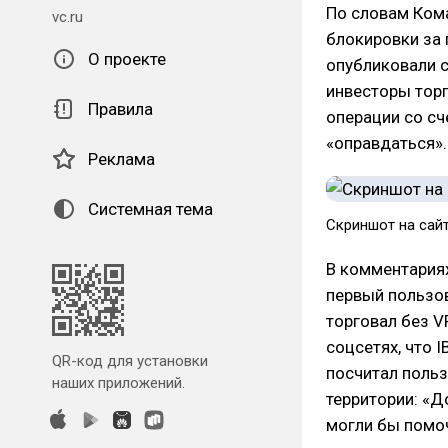
По словам Кома
vc.ru
блокировки за 
О проекте
опубликовали с
инвесторы торг
Правила
операции со сч
«оправдаться».
Реклама
Системная тема
Скриншот на сайте
В комментариях
первый пользов
торговал без V
соцсетях, что 
QR-код для установки
посчитал польз
наших приложений.
территории: «Д
могли бы помо