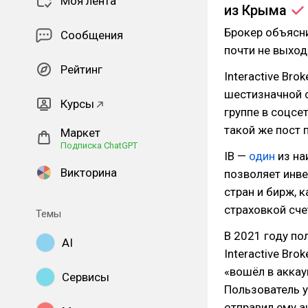
Моя лента
из
Крыма
Брокер объясни
Сообщения
почти не выход
Рейтинг
Interactive Bro
шестизначной с
Курсы
группе в соцсе
такой же пост 
Маркет
Подписка ChatGPT
IB —
один
из на
Викторина
позволяет инве
стран и бирж, 
страховкой сче
Темы
В 2021 году по
AI
Interactive Bro
«вошёл в аккау
Сервисы
Пользователь ут
отправил ему а