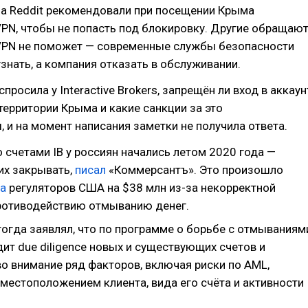
на Reddit рекомендовали при посещении Крыма
PN, чтобы не попасть под блокировку. Другие обращаю
 VPN не поможет — современные службы безопасности
узнать, а компания отказать в обслуживании.
спросила у Interactive Brokers, запрещён ли вход в аккаун
 территории Крыма и какие санкции за это
 и на момент написания заметки не получила ответа.
 счетами IB у россиян начались летом 2020 года —
их закрывать,
писал
«Коммерсантъ». Это произошло
а
регуляторов США на $38 млн из-за некорректной
ротиводействию отмыванию денег.
тогда заявлял, что по программе о борьбе с отмываниям
ит due diligence новых и существующих счетов и
во внимание ряд факторов, включая риски по AML,
местоположением клиента, вида его счёта и активности