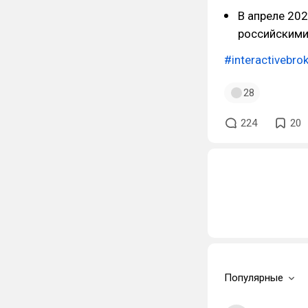
В апреле 202
российскими
#interactivebro
28
224
20
Популярные