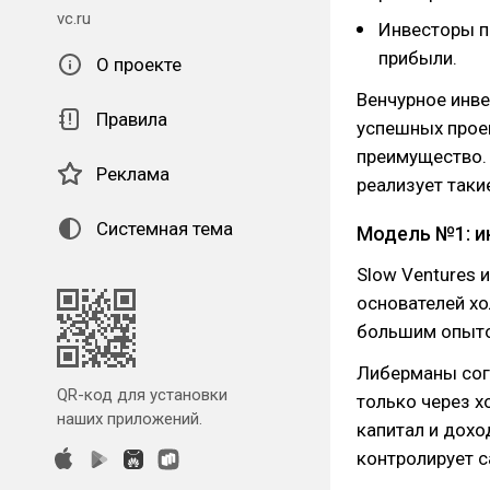
vc.ru
Инвесторы п
прибыли.
О проекте
Венчурное инв
Правила
успешных проек
преимущество. 
Реклама
реализует таки
Системная тема
Модель №1: и
Slow Ventures 
основателей х
большим опыто
Либерманы сог
QR-код для установки
только через х
наших приложений.
капитал и дохо
контролирует с