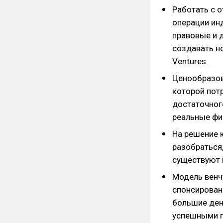
Работать с 
операции ин
правовые и 
создавать н
Ventures.
Ценообразов
которой потр
достаточног
реальные фи
На решение 
разобраться,
существуют 
Модель венч
спонсирован
большие ден
успешными п