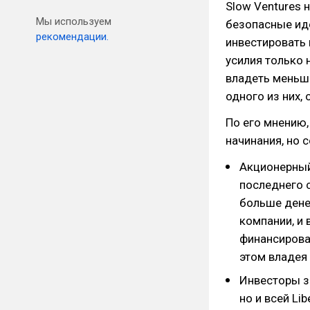
Slow Ventures 
Мы используем
безопасные ид
рекомендации.
инвестировать 
усилия только 
владеть меньше
одного из них,
По его мнению,
начинания, но 
Акционерный
последнего с
больше денег
компании, и 
финансирован
этом владея
Инвесторы з
но и всей Li