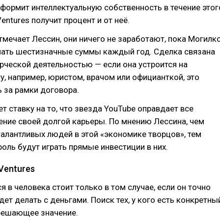
формит интеллектуальную собственность в течение этог
entures получит процент и от неё.
отмечает Лессин, они ничего не заработают, пока Могилк
учать шестизначные суммы каждый год. Сделка связана
орческой деятельностью — если она устроится на
, например, юристом, врачом или официанткой, это
 за рамки договора.
т ставку на то, что звезда YouTube оправдает все
ение своей долгой карьеры. По мнению Лессина, чем
алантливых людей в этой «экономике творцов», тем
оль будут играть прямые инвестиции в них.
Ventures
 в человека стоит только в том случае, если он точно
удет делать с деньгами. Поиск тех, у кого есть конкретны
 решающее значение.