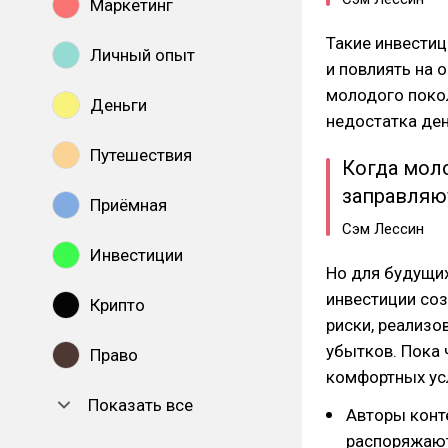
Маркетинг
Такие инвести
Личный опыт
и повлиять на 
молодого покол
Деньги
недостатка ден
Путешествия
Когда мол
заправляю
Приёмная
Сэм Лессин
Инвестиции
Но для будущих
инвестиции соз
Крипто
риски, реализ
убытков. Пока 
Право
комфортных ус
Показать все
Авторы конт
распоряжаютс