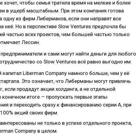
не хочет, чтобы семья тратила время на мелкие и более
еи в ущерб масштабным. При этом компания готова
в одну из фирм Либерманов, если они направят все
на неё. Но в перспективе Slow Ventures предпочла бы
й частью всех проектов, чем большей частью только
 отмечает Лессин.
 предприниматели и сами могут найти деньги для любого
сотрудничество со Slow Ventures всё равно выгодно им:
 капитал Liberman Company намного больше, чем у её
тартапа. Это означает, что Либерманы могут привлечь
, если продадут акции холдинга, а не отдельной
в конечном итоге — пропускать первые этапы
ия и переходить сразу к финансированию серии A, при
 100% акций своих фирм.
аинтересованы не только в успехе отдельного проекта,
berman Company в целом.