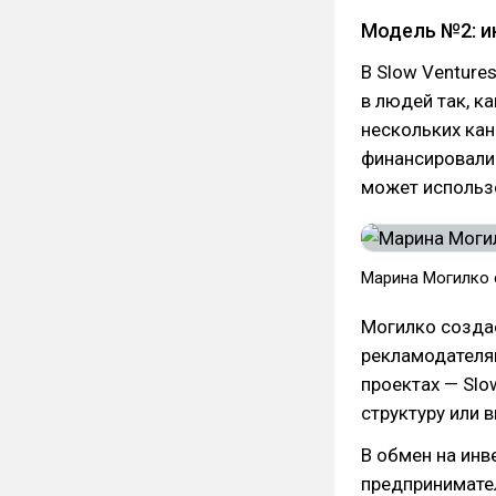
Модель №2: и
В Slow Venture
в людей так, к
нескольких кан
финансировали
может использ
Марина Могилко 
Могилко создаё
рекламодателям
проектах — Slo
структуру или 
В обмен на инв
предпринимател