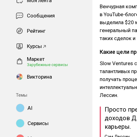
Моя лента
Венчурная комп
в YouTube-блог
Сообщения
выделила $20 
генеральный п
Рейтинг
таких сделок и
Курсы
Какие цели п
Маркет
Slow Ventures 
Зарубежные сервисы
талантливых пр
Викторина
получать проце
интеллектуальн
Лессин.
Темы
AI
Просто пре
доходов Д
Сервисы
карьеры.
Сэм Лессин