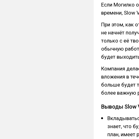
Если Могилко о
времени, Slow V
При этом, как 
не начнёт пол
только с её тв
обычную работу
будет выходить
Компания делае
вложения в теч
больше будет т
более важную р
Выводы Slow 
Вкладываться
знает, что б
план, имеет