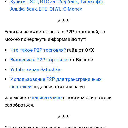
Купить USDT, BTC за Сбербанк, Тинькофф,
Альфа-банк, ВТБ, QIWI, Ю.Money
Если вы не имеете опыта с P2P торговлей, то
можно почерпнуть информацию тут:
Что такое P2P торговля?
гайд от OKX
Введение в P2P-торговлю
от Binance
Yotube канал Satoshkin
Использование P2P для трансграничных
платежей
недавняя статься на vc
или можете
написать мне
я постараюсь помочь
разобраться.
Статья несколько припоздала и по графикам